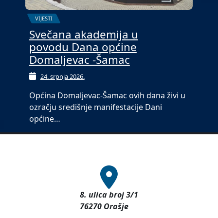
VIJESTI
Svečana akademija u
povodu Dana općine
Domaljevac -Šamac
24. srpnja 2026.
Općina Domaljevac-Šamac ovih dana živi u
ozračju središnje manifestacije Dani
općine…
8. ulica broj 3/1
76270 Orašje