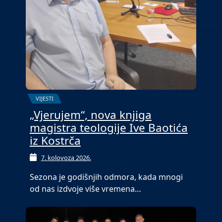
VIJESTI
„Vjerujem“, nova knjiga
magistra teologije Ive Baotića
iz Kostrča
7. kolovoza 2026.
Sezona je godišnjih odmora, kada mnogi
od nas izdvoje više vremena…