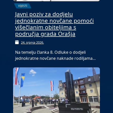
VIJESTI
Javni poziv za dodjelu
jednokratne novčane pomoći
višečlanim obiteljima s
područja grada Orašja
24. srpnja 2026.
Na temelju članka 8. Odluke o dodjeli
jednokratne novčane naknade rodiljama…