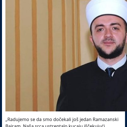
„Radujemo se da smo dočekali još jedan Ramazanski
Bajram. Naša srca ustreptalo kucaju iščekujući