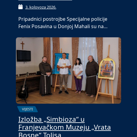
3. kolovoza 2026.
Pripadnici postrojbe Specijalne policije
Fenix Posavina u Donjoj Mahali su na…
VIJESTI
Izložba „Simbioza“ u
Franjevačkom Muzeju „Vrata
Bosne“ Tolisa