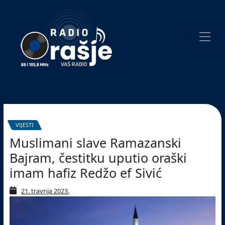
Welcome
to
our
website!
Pretraživanje
VIJESTI
Muslimani slave Ramazanski
Bajram, čestitku uputio oraški
imam hafiz Redžo ef Sivić
21. travnja 2023.