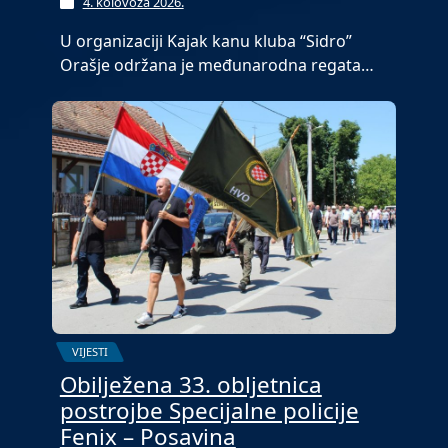
4. kolovoza 2026.
U organizaciji Kajak kanu kluba “Sidro”
Orašje održana je međunarodna regata…
VIJESTI
Obilježena 33. obljetnica
postrojbe Specijalne policije
Fenix – Posavina