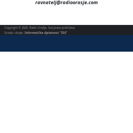
ravnatelj@radioorasje.com
Copyright © 2026. Radio Orašje. Sva prava pridržana.
Izrada i dizajn:
Informatička djelatnost "ID2"