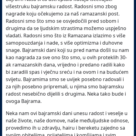
višestruku bajramsku radost. Radosni smo zbog
nagrade koju očekujemo za naš ramazanski post.
Radosni smo što smo se osvjedočili pred sobom i
drugima da se ljudskim strastima možemo uspješno
vladati. Radosni smo što iz Ramazana izlazimo s više
samopouzdanja i nade, s više optimizma i duhovne
snage. Bajramski dani koji su pred nama došli su nam
kao nagrada za sve ono što smo, u ovih proteklih 30-
ak ramazanskih dana, vrijedno i predano radili kako
bi zaradili spas i vječnu sreću i na ovom i na budućem
svijetu. Bajramima smo se uvijek posebno radovali i
za njih posebno pripremali, u njima smo bajramsku
radost nesebično dijelili s drugima. Neka tako bude i
ovoga Bajrama.
Neka nam ovi bajramski dani unesu radost i veselje u
naše živote, naše domove, naše međuljudske odnose,
provedimo ih u zdravlju, hairu i bereketu zajedno sa
svojim obiteljima, prijateljima i komšijama i svim