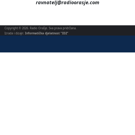
ravnatelj@radioorasje.com
Copyright © 2026. Radio Orašje. Sva prava pridržana.
Izrada i dizajn:
Informatička djelatnost "ID2"