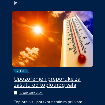
je…
VIJESTI
Upozorenje i preporuke za
zaštitu od toplotnog vala
5. kolovoza 2026.
Toplotni val, potaknut stalnim prilivom