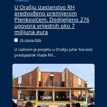
U Orašju izaslanstvo RH
predvođeno premijerom
Plenkovićem. Dodijeljeno 276
ugovora vrijednih oko 7
milijuna eura
29. srpnja 2026.
U radnom je posjetu u Orašju jučer boravio
predsjednik Vlade RH…