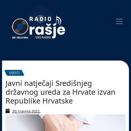
Welcome
to
our
website!
Pretraživanje
VIJESTI
Javni natječaji Središnjeg
državnog ureda za Hrvate izvan
Republike Hrvatske
20. travnja 2022.