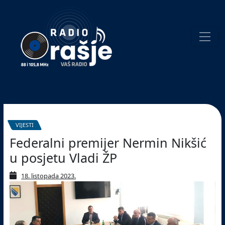
Welcome
to
our
website!
Pretraživanje
VIJESTI
Federalni premijer Nermin Nikšić
u posjetu Vladi ŽP
18. listopada 2023.