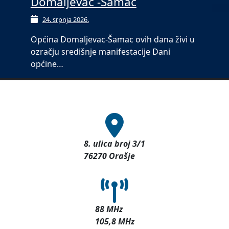
Domaljevac -Šamac
24. srpnja 2026.
Općina Domaljevac-Šamac ovih dana živi u
ozračju središnje manifestacije Dani
općine…
8. ulica broj 3/1
76270 Orašje
88 MHz
105,8 MHz