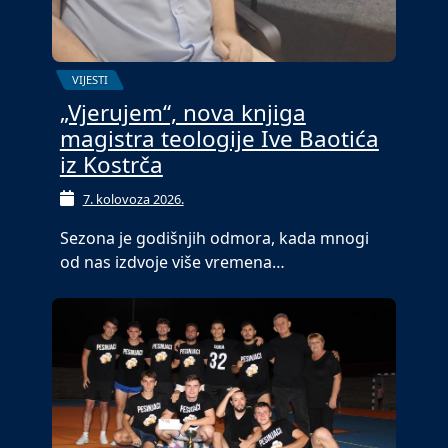
VIJESTI
„Vjerujem“, nova knjiga
magistra teologije Ive Baotića
iz Kostrča
7. kolovoza 2026.
Sezona je godišnjih odmora, kada mnogi
od nas izdvoje više vremena…