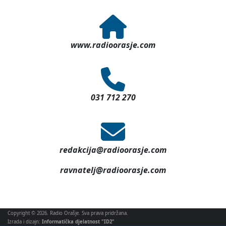
www.radioorasje.com
031 712 270
redakcija@radioorasje.com
ravnatelj@radioorasje.com
Copyright © 2026. Radio Orašje. Sva prava pridržana.
Izrada i dizajn:
Informatička djelatnost "ID2"