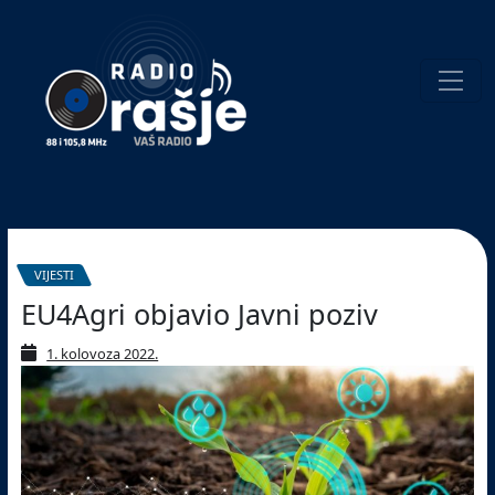
Welcome
to
our
website!
Pretraživanje
VIJESTI
EU4Agri objavio Javni poziv
1. kolovoza 2022.