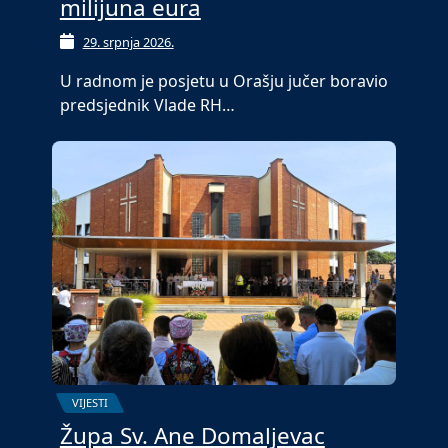
milijuna eura
29. srpnja 2026.
U radnom je posjetu u Orašju jučer boravio
predsjednik Vlade RH…
VIJESTI
Župa Sv. Ane Domaljevac