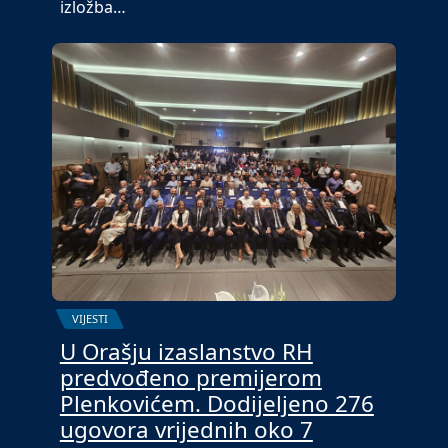
izložba…
VIJESTI
U Orašju izaslanstvo RH
predvođeno premijerom
Plenkovićem. Dodijeljeno 276
ugovora vrijednih oko 7