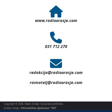
www.radioorasje.com
031 712 270
redakcija@radioorasje.com
ravnatelj@radioorasje.com
Copyright © 2026. Radio Orašje. Sva prava pridržana.
Izrada i dizajn:
Informatička djelatnost "ID2"