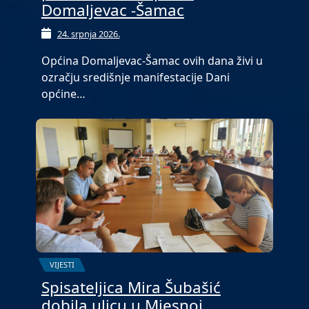
Domaljevac -Šamac
24. srpnja 2026.
Općina Domaljevac-Šamac ovih dana živi u
ozračju središnje manifestacije Dani
općine…
VIJESTI
Spisateljica Mira Šubašić
dobila ulicu u Mjesnoj