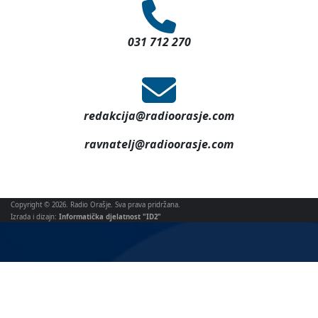
031 712 270
redakcija@radioorasje.com
ravnatelj@radioorasje.com
Copyright © 2026. Radio Orašje. Sva prava pridržana.
Izrada i dizajn:
Informatička djelatnost "ID2"