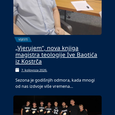
VIJESTI
„Vjerujem“, nova knjiga
magistra teologije Ive Baotića
iz Kostrča
7. kolovoza 2026.
Sezona je godišnjih odmora, kada mnogi
od nas izdvoje više vremena…