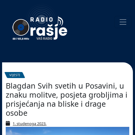
Welcome
to
our
website!
Pretraživanje
VIJESTI
Blagdan Svih svetih u Posavini, u
znaku molitve, posjeta grobljima i
prisjećanja na bliske i drage
osobe
1. studenoga 2023.