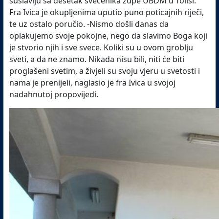
suslavlju sa desetak svećenika župe UBDM u Tolisi.
Fra Ivica je okupljenima uputio puno poticajnih riječi,
te uz ostalo poručio. -Nismo došli danas da
oplakujemo svoje pokojne, nego da slavimo Boga koji
je stvorio njih i sve svece. Koliki su u ovom groblju
sveti, a da ne znamo. Nikada nisu bili, niti će biti
proglašeni svetim, a živjeli su svoju vjeru u svetosti i
nama je prenijeli, naglasio je fra Ivica u svojoj
nadahnutoj propovijedi.