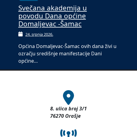
Svečana akademija u
povodu Dana općine
Domaljevac -Šamac
24. srpnja 2026.
Općina Domaljevac-Šamac ovih dana živi u
ozračju središnje manifestacije Dani
općine…
8. ulica broj 3/1
76270 Orašje