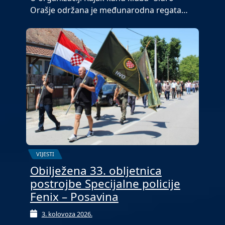
Orašje održana je međunarodna regata…
VIJESTI
Obilježena 33. obljetnica
postrojbe Specijalne policije
Fenix – Posavina
3. kolovoza 2026.