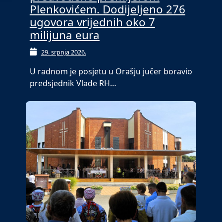
Plenkovićem. Dodijeljeno 276
ugovora vrijednih oko 7
milijuna eura
29. srpnja 2026.
U radnom je posjetu u Orašju jučer boravio
predsjednik Vlade RH…