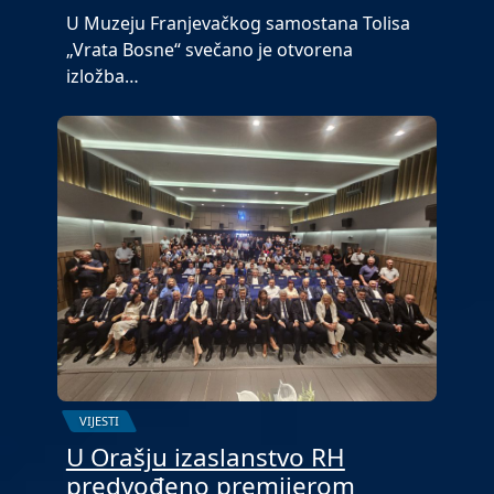
U Muzeju Franjevačkog samostana Tolisa
„Vrata Bosne“ svečano je otvorena
izložba…
VIJESTI
U Orašju izaslanstvo RH
predvođeno premijerom