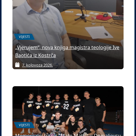
VIJESTI
„Vjerujem“, nova knjiga magistra teologije Ive
Baotića iz Kostrča
7. kolovoza 2026.
VIJESTI
Memorijalni turnir “Mato Matić” u Domaljevcu,