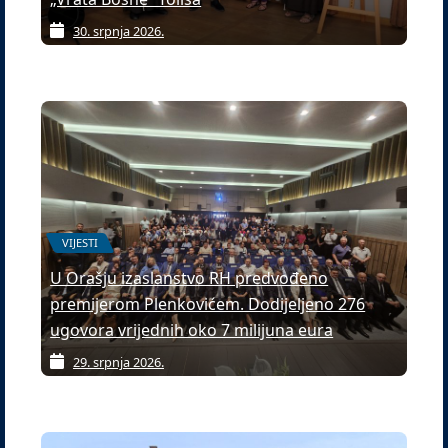
30. srpnja 2026.
VIJESTI
U Orašju izaslanstvo RH predvođeno
premijerom Plenkovićem. Dodijeljeno 276
ugovora vrijednih oko 7 milijuna eura
29. srpnja 2026.