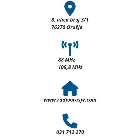
8. ulica broj 3/1
76270 Orašje
88 MHz
105,8 MHz
www.radioorasje.com
031 712 270