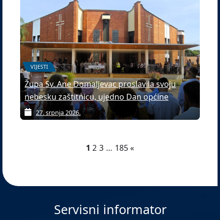
VIJESTI
Župa Sv. Ane Domaljevac proslavila svoju
nebesku zaštitnicu, ujedno Dan općine
27. srpnja 2026.
1
2
3
…
185
«
Servisni informator