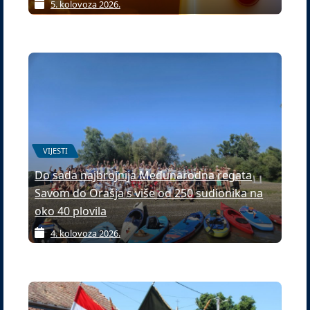
5. kolovoza 2026.
VIJESTI
Do sada najbrojnija Međunarodna regata
Savom do Orašja s više od 250 sudionika na
oko 40 plovila
4. kolovoza 2026.