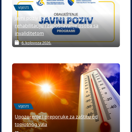
VIJESTI
Javni poziv Fonda za profesionalnu
rehabilitaciju i zapošljavanje osoba sa
invaliditetom
6. kolovoza 2026.
VIJESTI
Upozorenje i preporuke za zaštitu od
toplotnog vala