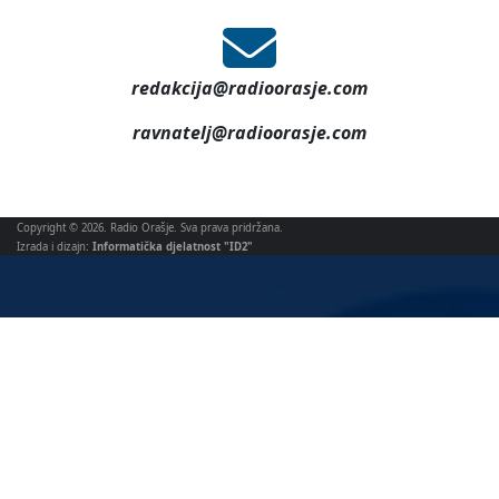
redakcija@radioorasje.com
ravnatelj@radioorasje.com
Copyright © 2026. Radio Orašje. Sva prava pridržana.
Izrada i dizajn:
Informatička djelatnost "ID2"