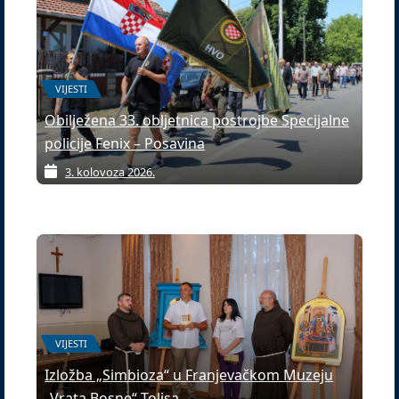
VIJESTI
Obilježena 33. obljetnica postrojbe Specijalne
policije Fenix – Posavina
3. kolovoza 2026.
VIJESTI
Izložba „Simbioza“ u Franjevačkom Muzeju
„Vrata Bosne“ Tolisa