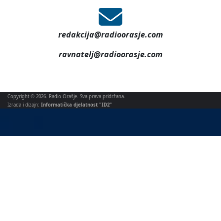
redakcija@radioorasje.com
ravnatelj@radioorasje.com
Copyright © 2026. Radio Orašje. Sva prava pridržana.
Izrada i dizajn:
Informatička djelatnost "ID2"