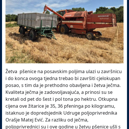
Žetva pšenice na posavskim poljima ulazi u završnicu
i do konca ovoga tjedna trebao bi završiti cjelokupan
posao, s tim da je prethodno obavljena i žetva ječma.
Kvaliteta ječma je zadovoljavajuća, a prinosi su se
kretali od pet do šest i pol tona po hektru. Otkupna
cijena ove žitarice je 35, 36 pfeninga po kilogramu,
istaknuo je dopredsjednik Udruge poljoprivrednika
Orašje Matej Ević. Za razliku od ječma,
poljoprivrednici su i ove godine u žetvu pšenice ušli s