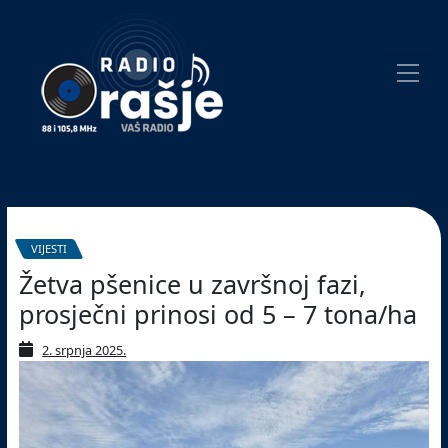
Welcome
to
our
website!
Pretraživanje
VIJESTI
Žetva pšenice u završnoj fazi,
prosječni prinosi od 5 – 7 tona/ha
2. srpnja 2025.