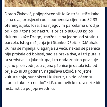
Drago Živković, poljoprivrednik iz Kostrča ističe kako
je na ovaj prosječni rod, spomenuta cijena od 32-33
pfeninga, jako loša. I na njegovim parcelama urod je
od 7 do 7 tona po hektru, a priča o 800-900 kg po
dulumu, kaže Drago, možda je na jednoj od stotinu
parcela. Istog mišljenja je i Stanko Džoić iz D.Mahale. –
„Klima se mijenja, ulaganja su veća, nekad se pšenica
nije prskala od bolesti, sad se prska dva, a i tri puta, a
ta sredstva su jako skupa, i to onda znatno povisuje
cijenu proizvodnje, a cijena pšenice je ostala ista od
prije 25 ili 30 godina“, naglašava Džoić. Proljetne
kulture soja, suncokret i kukuruz, u vrlo lošem su
stanju i ukoliko ne dođe kiša, od ovih kultura neće biti
ništa, ističu poljoprivrednici.