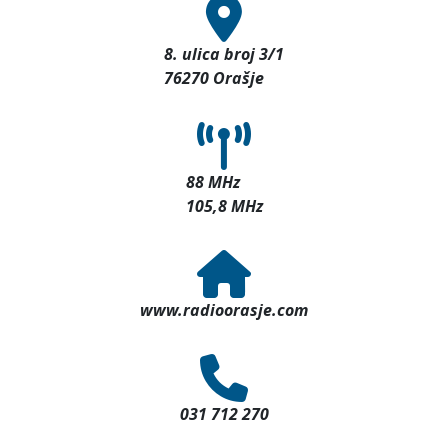
8. ulica broj 3/1
76270 Orašje
88 MHz
105,8 MHz
www.radioorasje.com
031 712 270