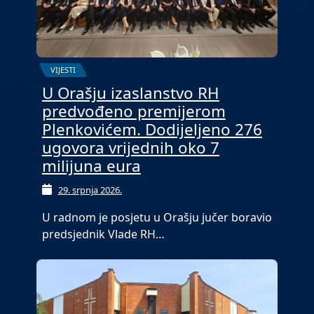
VIJESTI
U Orašju izaslanstvo RH
predvođeno premijerom
Plenkovićem. Dodijeljeno 276
ugovora vrijednih oko 7
milijuna eura
29. srpnja 2026.
U radnom je posjetu u Orašju jučer boravio
predsjednik Vlade RH…