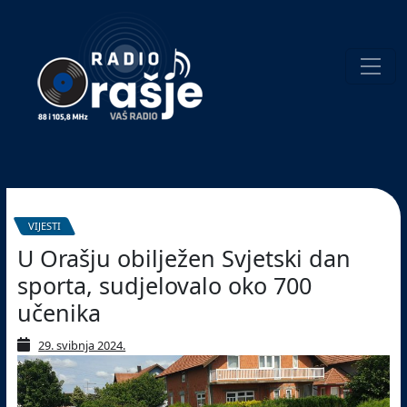
Welcome
to
our
website!
Pretraživanje
VIJESTI
U Orašju obilježen Svjetski dan
sporta, sudjelovalo oko 700
učenika
29. svibnja 2024.