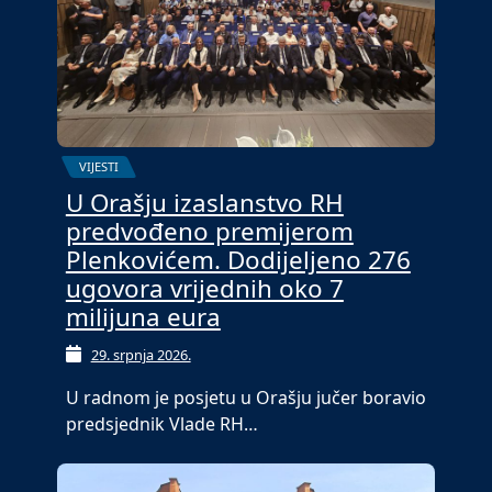
VIJESTI
U Orašju izaslanstvo RH
predvođeno premijerom
Plenkovićem. Dodijeljeno 276
ugovora vrijednih oko 7
milijuna eura
29. srpnja 2026.
U radnom je posjetu u Orašju jučer boravio
predsjednik Vlade RH…