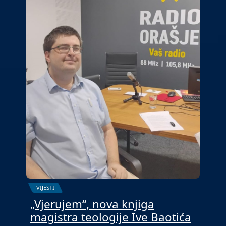
VIJESTI
„Vjerujem“, nova knjiga
magistra teologije Ive Baotića