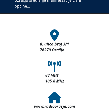
ozračju središnje manifestacije Dani
općine…
8. ulica broj 3/1
76270 Orašje
88 MHz
105,8 MHz
www.radioorasje.com