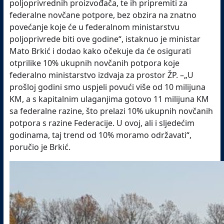
poljoprivrednih proizvođača, te ih pripremiti za
federalne novčane potpore, bez obzira na znatno
povećanje koje će u federalnom ministarstvu
poljoprivrede biti ove godine“, istaknuo je ministar
Mato Brkić i dodao kako očekuje da će osigurati
otprilike 10% ukupnih novčanih potpora koje
federalno ministarstvo izdvaja za prostor ŽP. –„U
prošloj godini smo uspjeli povući više od 10 milijuna
KM, a s kapitalnim ulaganjima gotovo 11 milijuna KM
sa federalne razine, što prelazi 10% ukupnih novčanih
potpora s razine Federacije. U ovoj, ali i sljedećim
godinama, taj trend od 10% moramo održavati“,
poručio je Brkić.