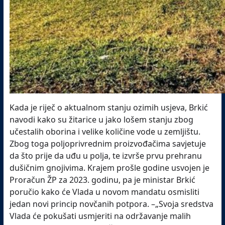
Kada je riječ o aktualnom stanju ozimih usjeva, Brkić
navodi kako su žitarice u jako lošem stanju zbog
učestalih oborina i velike količine vode u zemljištu.
Zbog toga poljoprivrednim proizvođačima savjetuje
da što prije da uđu u polja, te izvrše prvu prehranu
dušičnim gnojivima. Krajem prošle godine usvojen je
Proračun ŽP za 2023. godinu, pa je ministar Brkić
poručio kako će Vlada u novom mandatu osmisliti
jedan novi princip novčanih potpora. –„Svoja sredstva
Vlada će pokušati usmjeriti na održavanje malih