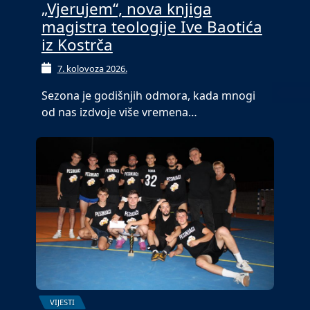
„Vjerujem“, nova knjiga
magistra teologije Ive Baotića
iz Kostrča
7. kolovoza 2026.
Sezona je godišnjih odmora, kada mnogi
od nas izdvoje više vremena…
VIJESTI