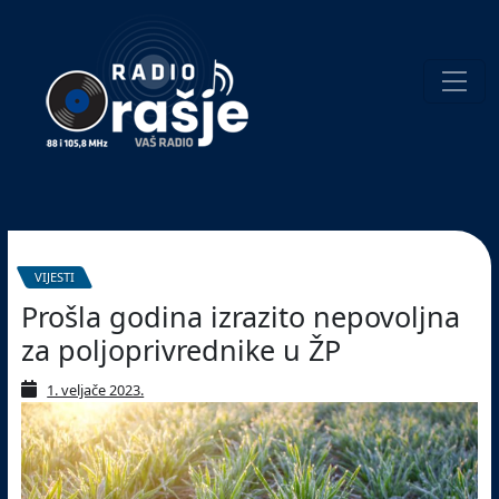
Welcome
to
our
website!
Pretraživanje
VIJESTI
Prošla godina izrazito nepovoljna
za poljoprivrednike u ŽP
1. veljače 2023.