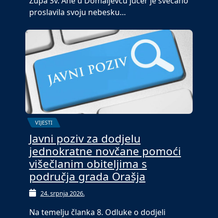
Župa Sv. Ane u Domaljevcu jučer je svečano
proslavila svoju nebesku…
VIJESTI
Javni poziv za dodjelu
jednokratne novčane pomoći
višečlanim obiteljima s
područja grada Orašja
24. srpnja 2026.
Na temelju članka 8. Odluke o dodjeli