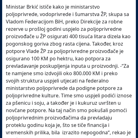
Ministar Brkić ističe kako je ministarstvo
poljoprivrede, vodoprivrede i šumarstva ŽP, skupa sa
Vladom Federacijom BiH, preko Direkcije za robne
rezerve u prošloj godini uspjelo za poljoprivredne
proizvođače u ŽP osigurati 400 tisuća litara dizela kao
pogonskog goriva zbog rasta cijena. Također, kroz
potpore Vlade ŽP za poljoprivredne proizvođače je
osigurano 100 KM po hektru, kao potpora za
prevladavanje poskupljenja inputa u proizvodnji. -“Za
te namjene smo izdvojili oko 800.000 KM i preko
svojih struktura uspjeli utjecati na federalno
ministarstvo poljoprivrede da podigne potpore za
poljoprivredne kulture. Time smo uspjeli podići iznose
za pšenicu i soju, a također je i kukuruz uvršten u
novčane potpore. Na taj način smo pokušali pomoći
poljoprivrednim proizvođačima da prevladaju
proteklu godinu koja je, što se tiče financija i
vremenskih prilika, bila izrazito nepogodna“, rekao je