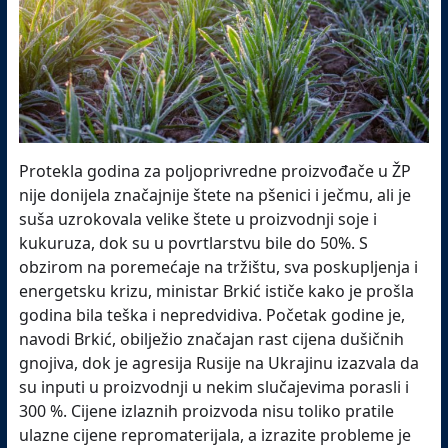
Protekla godina za poljoprivredne proizvođače u ŽP
nije donijela značajnije štete na pšenici i ječmu, ali je
suša uzrokovala velike štete u proizvodnji soje i
kukuruza, dok su u povrtlarstvu bile do 50%. S
obzirom na poremećaje na tržištu, sva poskupljenja i
energetsku krizu, ministar Brkić ističe kako je prošla
godina bila teška i nepredvidiva. Početak godine je,
navodi Brkić, obilježio značajan rast cijena dušičnih
gnojiva, dok je agresija Rusije na Ukrajinu izazvala da
su inputi u proizvodnji u nekim slučajevima porasli i
300 %. Cijene izlaznih proizvoda nisu toliko pratile
ulazne cijene repromaterijala, a izrazite probleme je