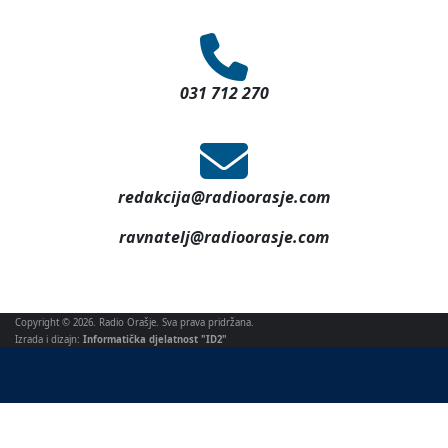
031 712 270
redakcija@radioorasje.com
ravnatelj@radioorasje.com
Copyright © 2026. Radio Orašje. Sva prava pridržana.
Izrada i dizajn:
Informatička djelatnost "ID2"