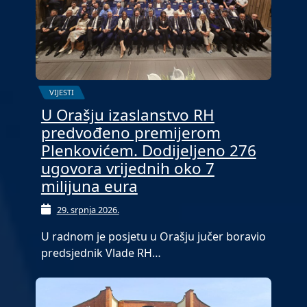
VIJESTI
U Orašju izaslanstvo RH
predvođeno premijerom
Plenkovićem. Dodijeljeno 276
ugovora vrijednih oko 7
milijuna eura
29. srpnja 2026.
U radnom je posjetu u Orašju jučer boravio
predsjednik Vlade RH…