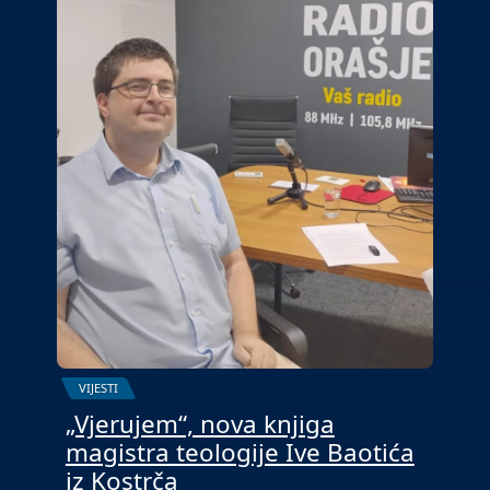
VIJESTI
„Vjerujem“, nova knjiga
magistra teologije Ive Baotića
iz Kostrča