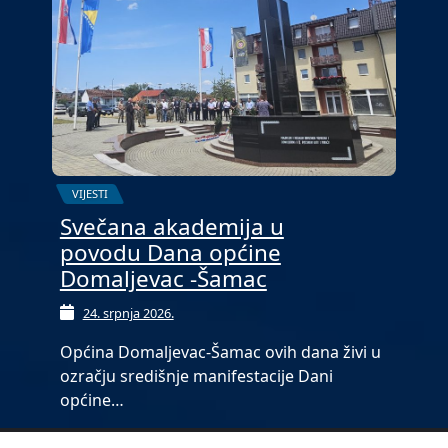
VIJESTI
Svečana akademija u
povodu Dana općine
Domaljevac -Šamac
24. srpnja 2026.
Općina Domaljevac-Šamac ovih dana živi u
ozračju središnje manifestacije Dani
općine…