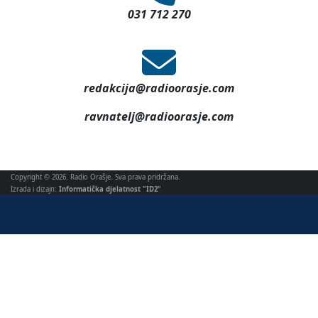
031 712 270
redakcija@radioorasje.com
ravnatelj@radioorasje.com
Copyright © 2026. Radio Orašje. Sva prava pridržana.
Izrada i dizajn:
Informatička djelatnost "ID2"