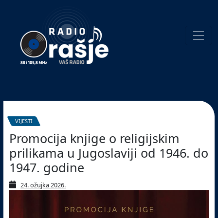
Welcome
to
our
website!
Pretraživanje
VIJESTI
Promocija knjige o religijskim
prilikama u Jugoslaviji od 1946. do
1947. godine
24. ožujka 2026.