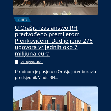
VIJESTI
U Orašju izaslanstvo RH
predvođeno premijerom
Plenkovićem. Dodijeljeno 276
ugovora vrijednih oko 7
milijuna eura
29. srpnja 2026.
U radnom je posjetu u Orašju jučer boravio
predsjednik Vlade RH…