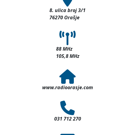
8. ulica broj 3/1
76270 Orašje
88 MHz
105,8 MHz
www.radioorasje.com
031 712 270