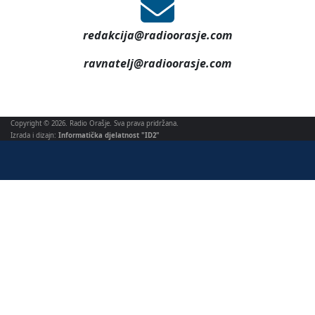
redakcija@radioorasje.com
ravnatelj@radioorasje.com
Copyright © 2026. Radio Orašje. Sva prava pridržana.
Izrada i dizajn:
Informatička djelatnost "ID2"