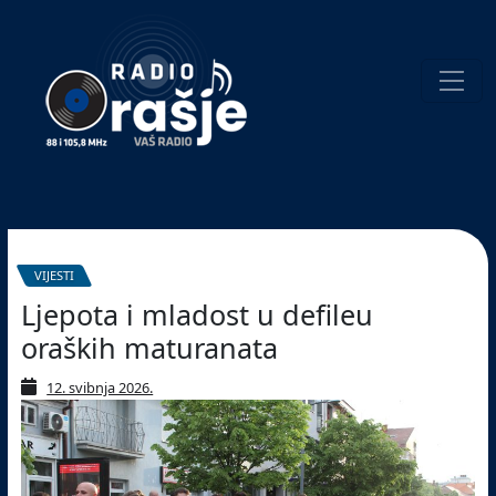
Welcome
to
our
website!
Pretraživanje
VIJESTI
Ljepota i mladost u defileu
oraških maturanata
12. svibnja 2026.