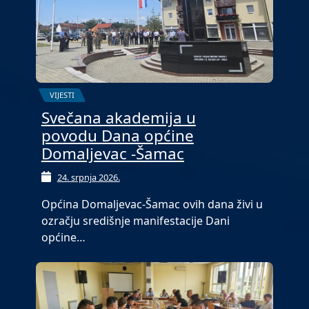
VIJESTI
Svečana akademija u
povodu Dana općine
Domaljevac -Šamac
24. srpnja 2026.
Općina Domaljevac-Šamac ovih dana živi u
ozračju središnje manifestacije Dani
općine…