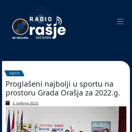
Welcome
to
our
website!
Pretraživanje
VIJESTI
Proglašeni najbolji u sportu na
prostoru Grada Orašja za 2022.g.
3. svibnja 2023.