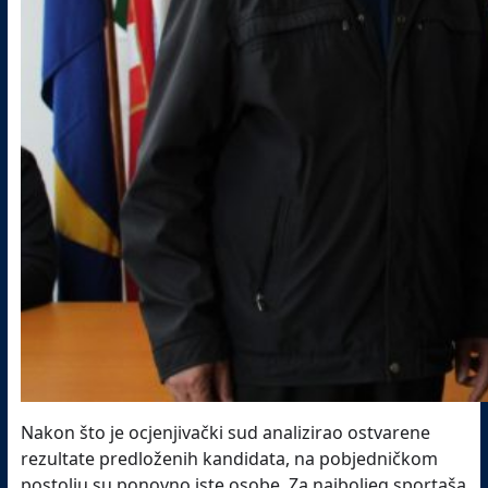
Nakon što je ocjenjivački sud analizirao ostvarene
rezultate predloženih kandidata, na pobjedničkom
postolju su ponovno iste osobe. Za najboljeg sportaša