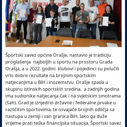
Športski savez općine Orašje, nastavio je tradiciju
proglašenja najboljih u sportu na prostoru Grada
Orašja, a u 2022. godini klubovi i pojedinci su polučili
vrlo dobre rezultate na brojnim sportskim
natjecanjima u BiH i inozemstvu. Orašje spada u
skupinu istinskih sportskih sredina, a zadnjih godina
ima sudionike natjecanja čak i na svjetskim smotrama
(šah). Grad je iznjedrio državne i federalne prvake u
različitim sportovima, te osvajače brojnih odličja sa
nastupa u zemlji i van granica BiH. Iako ga duže
vrijeme prati teška financijska situacija, Športski savez