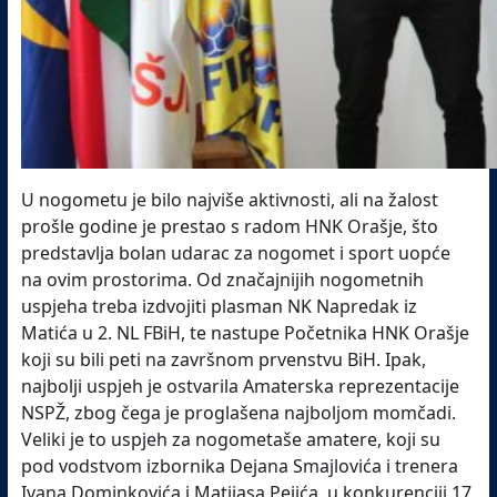
U nogometu je bilo najviše aktivnosti, ali na žalost
prošle godine je prestao s radom HNK Orašje, što
predstavlja bolan udarac za nogomet i sport uopće
na ovim prostorima. Od značajnijih nogometnih
uspjeha treba izdvojiti plasman NK Napredak iz
Matića u 2. NL FBiH, te nastupe Početnika HNK Orašje
koji su bili peti na završnom prvenstvu BiH. Ipak,
najbolji uspjeh je ostvarila Amaterska reprezentacije
NSPŽ, zbog čega je proglašena najboljom momčadi.
Veliki je to uspjeh za nogometaše amatere, koji su
pod vodstvom izbornika Dejana Smajlovića i trenera
Ivana Dominkovića i Matijasa Pejića, u konkurenciji 17