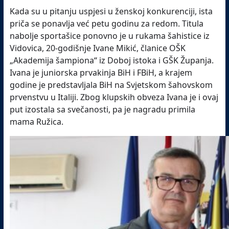
Kada su u pitanju uspjesi u ženskoj konkurenciji, ista
priča se ponavlja već petu godinu za redom. Titula
nabolje sportašice ponovno je u rukama šahistice iz
Vidovica, 20-godišnje Ivane Mikić, članice OŠK
„Akademija šampiona“ iz Doboj istoka i GŠK Županja.
Ivana je juniorska prvakinja BiH i FBiH, a krajem
godine je predstavljala BiH na Svjetskom šahovskom
prvenstvu u Italiji. Zbog klupskih obveza Ivana je i ovaj
put izostala sa svečanosti, pa je nagradu primila
mama Ružica.