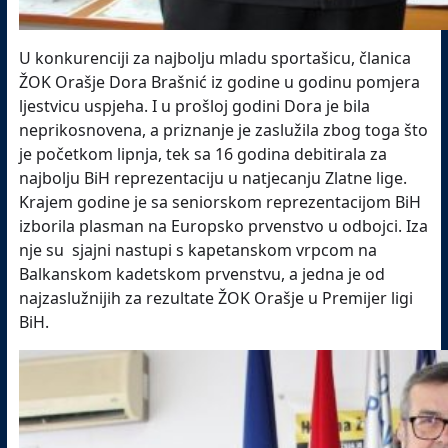
U konkurenciji za najbolju mladu sportašicu, članica
ŽOK Orašje Dora Brašnić iz godine u godinu pomjera
ljestvicu uspjeha. I u prošloj godini Dora je bila
neprikosnovena, a priznanje je zaslužila zbog toga što
je početkom lipnja, tek sa 16 godina debitirala za
najbolju BiH reprezentaciju u natjecanju Zlatne lige.
Krajem godine je sa seniorskom reprezentacijom BiH
izborila plasman na Europsko prvenstvo u odbojci. Iza
nje su sjajni nastupi s kapetanskom vrpcom na
Balkanskom kadetskom prvenstvu, a jedna je od
najzaslužnijih za rezultate ŽOK Orašje u Premijer ligi
BiH.