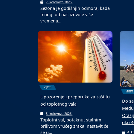
teren
6. k
U Dom
VIJESTI
Malon
turnir
„Vjerujem“, nova knjiga magistra
teologije Ive Baotića iz Kostrča
7. kolovoza 2026.
Sezona je godišnjih odmora, kada
mnogi od nas izdvoje više
vremena…
VIJESTI