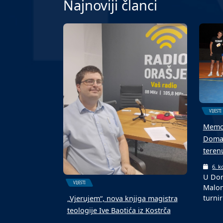
Najnoviji članci
VIJESTI
Memor
Domal