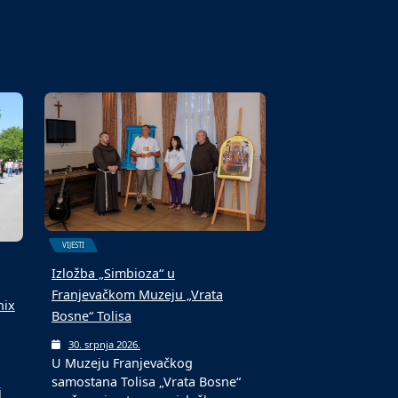
6. kolovoza 2026.
Fond za profesionalnu
 i
rehabilitaciju i zapošljavanje
osoba sa invaliditetom jučer je…
VIJESTI