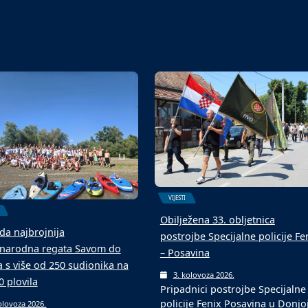
u s novom podlogom
ekipa
olovoza 2026.
6. kolovoza 2026.
aljevcu je održan 4.
Malonogometni turniri u srpnju
ogometni memorijalni
kolovozu tradicionalni su među
 „Mato Matić“, koji…
ljetnim događajima…
VIJESTI