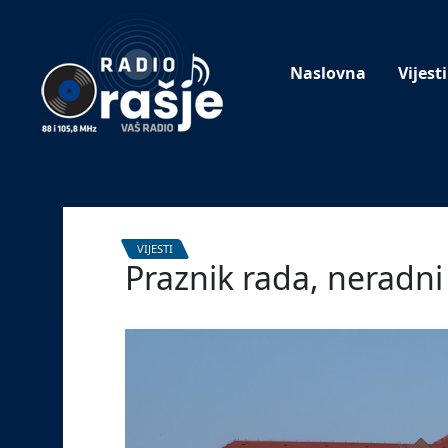
Welcome
to
our
Naslovna
Vijesti
website!
VIJESTI
Praznik rada, neradni
30. travnja 2024.