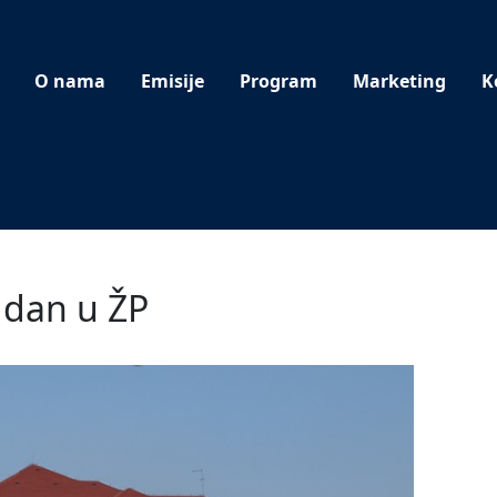
O nama
Emisije
Program
Marketing
K
 dan u ŽP