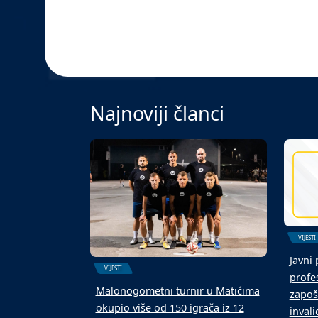
Najnoviji članci
VIJESTI
Javni
VIJESTI
profes
Malonogometni turnir u Matićima
zapoš
okupio više od 150 igrača iz 12
inval