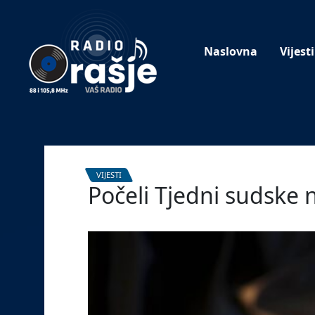
Welcome
to
our
Naslovna
Vijesti
website!
VIJESTI
Počeli Tjedni sudske
23. svibnja 2022.