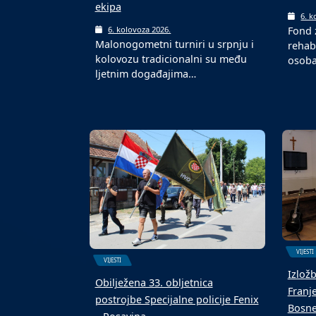
ekipa
6. k
Fond 
6. kolovoza 2026.
Malonogometni turniri u srpnju i
rehabi
kolovozu tradicionalni su među
osoba
ljetnim događajima…
VIJESTI
VIJESTI
Izlož
Obilježena 33. obljetnica
Franj
postrojbe Specijalne policije Fenix
Bosne