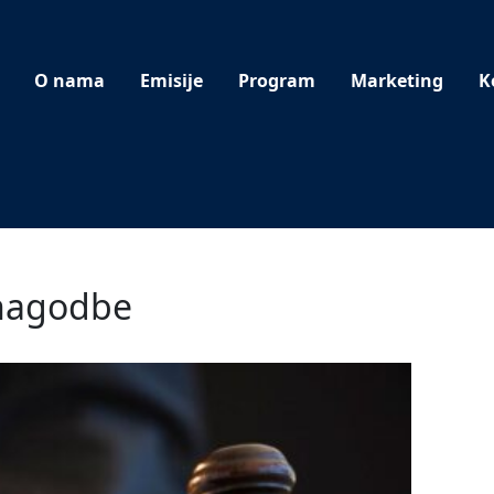
O nama
Emisije
Program
Marketing
K
 nagodbe