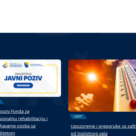
 poziv Fonda za
VIJESTI
ionalnu rehabilitaciju i
ljavanje osoba sa
Upozorenje i preporuke za zašt
iditetom
od toplotnog vala