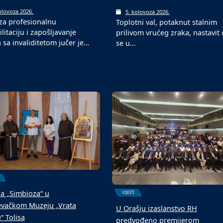
olovoza 2026.
5. kolovoza 2026.
za profesionalnu
Toplotni val, potaknut stalnim
litaciju i zapošljavanje
prilivom vrućeg zraka, nastavit 
 sa invaliditetom jučer je…
se u…
ba „Simbioza“ u
VIJESTI
evačkom Muzeju „Vrata
U Orašju izaslanstvo RH
“ Tolisa
predvođeno premijerom