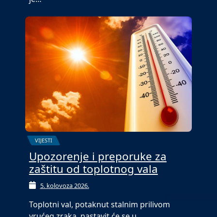
VIJESTI
Upozorenje i preporuke za
zaštitu od toplotnog vala
5. kolovoza 2026.
Toplotni val, potaknut stalnim prilivom
vrućeg zraka, nastavit će se u…