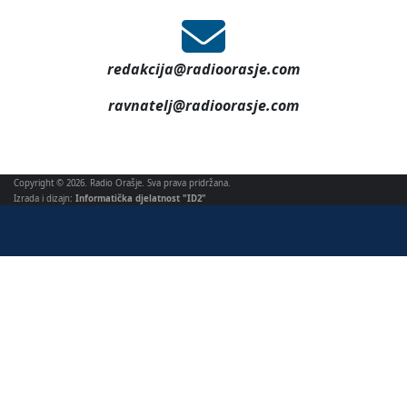
redakcija@radioorasje.com
ravnatelj@radioorasje.com
Copyright © 2026. Radio Orašje. Sva prava pridržana.
Izrada i dizajn:
Informatička djelatnost "ID2"