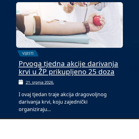
VIJESTI
Prvoga tjedna akcije darivanja
krvi u ŽP prikupljeno 25 doza
21. srpnja 2026.
I ovaj tjedan traje akcija dragovoljnog
darivanja krvi, koju zajednički
organiziraju…