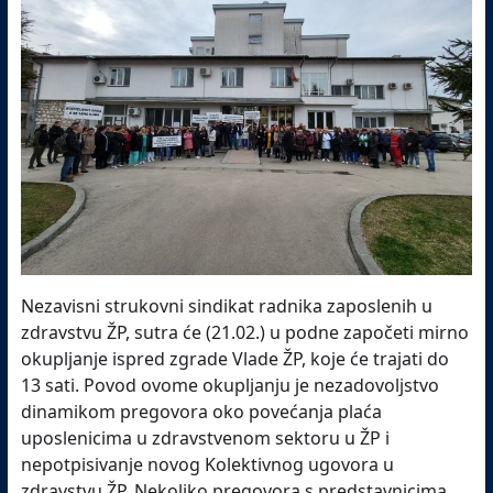
Nezavisni strukovni sindikat radnika zaposlenih u
zdravstvu ŽP, sutra će (21.02.) u podne započeti mirno
okupljanje ispred zgrade Vlade ŽP, koje će trajati do
13 sati. Povod ovome okupljanju je nezadovoljstvo
dinamikom pregovora oko povećanja plaća
uposlenicima u zdravstvenom sektoru u ŽP i
nepotpisivanje novog Kolektivnog ugovora u
zdravstvu ŽP. Nekoliko pregovora s predstavnicima