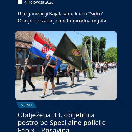
4. kolovoza 2026.
U organizaciji Kajak kanu kluba “Sidro”
Orašje održana je međunarodna regata…
VIJESTI
Obilježena 33. obljetnica
postrojbe Specijalne policije
Fenix – Posavina