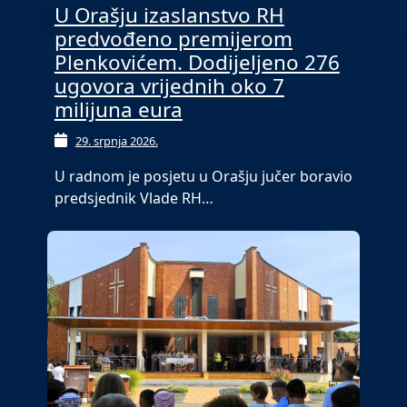
U Orašju izaslanstvo RH
predvođeno premijerom
Plenkovićem. Dodijeljeno 276
ugovora vrijednih oko 7
milijuna eura
29. srpnja 2026.
U radnom je posjetu u Orašju jučer boravio
predsjednik Vlade RH…