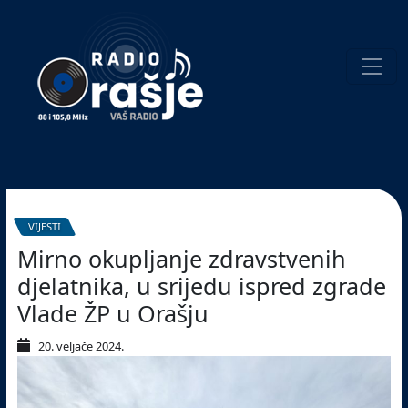
Welcome
to
our
website!
Pretraživanje
VIJESTI
Mirno okupljanje zdravstvenih
djelatnika, u srijedu ispred zgrade
Vlade ŽP u Orašju
20. veljače 2024.