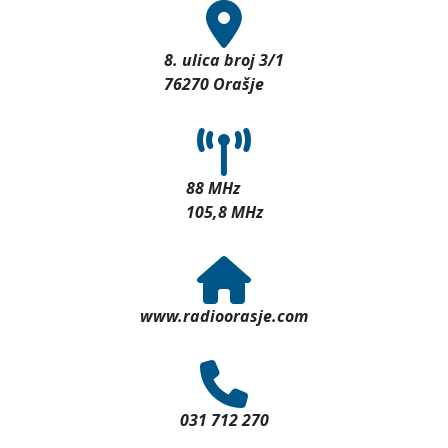
8. ulica broj 3/1
76270 Orašje
88 MHz
105,8 MHz
www.radioorasje.com
031 712 270