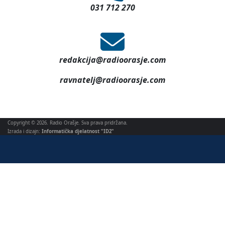
031 712 270
redakcija@radioorasje.com
ravnatelj@radioorasje.com
Copyright © 2026. Radio Orašje. Sva prava pridržana.
Izrada i dizajn:
Informatička djelatnost "ID2"