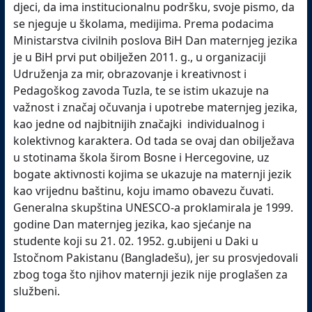
djeci, da ima institucionalnu podršku, svoje pismo, da
se njeguje u školama, medijima. Prema podacima
Ministarstva civilnih poslova BiH Dan maternjeg jezika
je u BiH prvi put obilježen 2011. g., u organizaciji
Udruženja za mir, obrazovanje i kreativnost i
Pedagoškog zavoda Tuzla, te se istim ukazuje na
važnost i značaj očuvanja i upotrebe maternjeg jezika,
kao jedne od najbitnijih značajki individualnog i
kolektivnog karaktera. Od tada se ovaj dan obilježava
u stotinama škola širom Bosne i Hercegovine, uz
bogate aktivnosti kojima se ukazuje na maternji jezik
kao vrijednu baštinu, koju imamo obavezu čuvati.
Generalna skupština UNESCO-a proklamirala je 1999.
godine Dan maternjeg jezika, kao sjećanje na
studente koji su 21. 02. 1952. g.ubijeni u Daki u
Istočnom Pakistanu (Bangladešu), jer su prosvjedovali
zbog toga što njihov maternji jezik nije proglašen za
službeni.