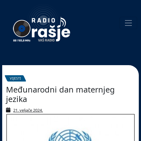
Welcome
to
our
website!
Pretraživanje
VIJESTI
Međunarodni dan maternjeg
jezika
21. veljače 2024.