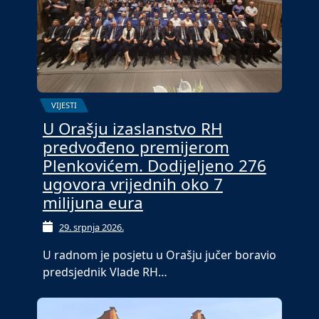
VIJESTI
U Orašju izaslanstvo RH
predvođeno premijerom
Plenkovićem. Dodijeljeno 276
ugovora vrijednih oko 7
milijuna eura
29. srpnja 2026.
U radnom je posjetu u Orašju jučer boravio
predsjednik Vlade RH…