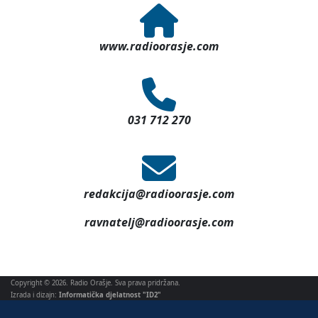
www.radioorasje.com
031 712 270
redakcija@radioorasje.com
ravnatelj@radioorasje.com
Copyright © 2026. Radio Orašje. Sva prava pridržana.
Izrada i dizajn:
Informatička djelatnost "ID2"