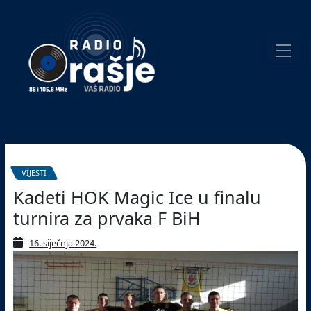
Welcome
to
our
website!
Pretraživanje
VIJESTI
Kadeti HOK Magic Ice u finalu
turnira za prvaka F BiH
16. siječnja 2024.