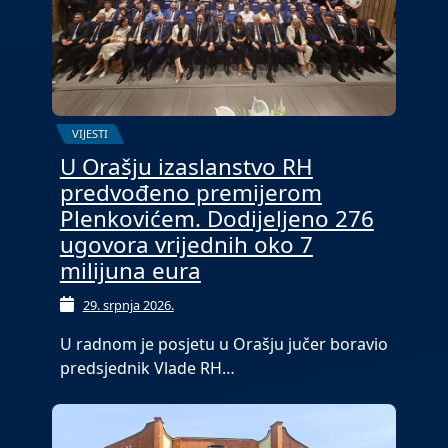
VIJESTI
U Orašju izaslanstvo RH
predvođeno premijerom
Plenkovićem. Dodijeljeno 276
ugovora vrijednih oko 7
milijuna eura
29. srpnja 2026.
U radnom je posjetu u Orašju jučer boravio
predsjednik Vlade RH…