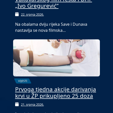
„Ivo Gregurević“
22. srpnja 2026.
Na obalama dviju rijeka Save i Dunava
nastavlja se nova filmska…
VIJESTI
Prvoga tjedna akcije darivanja
krvi u ŽP prikupljeno 25 doza
21. srpnja 2026.