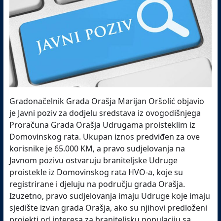
Gradonačelnik Grada Orašja Marijan Oršolić objavio
je Javni poziv za dodjelu sredstava iz ovogodišnjega
Proračuna Grada Orašja Udrugama proisteklim iz
Domovinskog rata. Ukupan iznos predviđen za ove
korisnike je 65.000 KM, a pravo sudjelovanja na
Javnom pozivu ostvaruju braniteljske Udruge
proistekle iz Domovinskog rata HVO-a, koje su
registrirane i djeluju na području grada Orašja.
Izuzetno, pravo sudjelovanja imaju Udruge koje imaju
sjedište izvan grada Orašja, ako su njihovi predloženi
projekti od interesa za braniteljsku populaciju sa