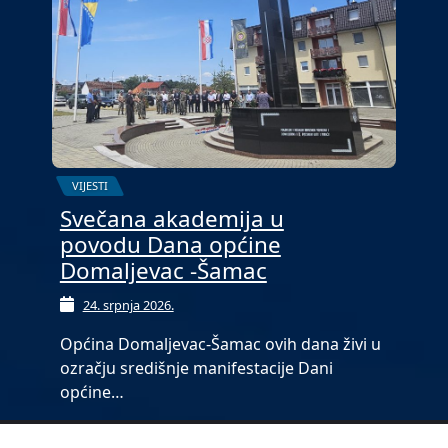
VIJESTI
Svečana akademija u
povodu Dana općine
Domaljevac -Šamac
24. srpnja 2026.
Općina Domaljevac-Šamac ovih dana živi u
ozračju središnje manifestacije Dani
općine…