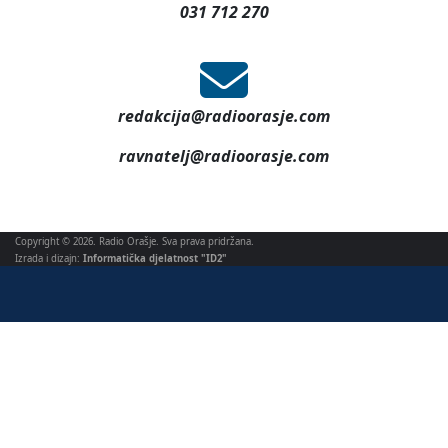
031 712 270
redakcija@radioorasje.com
ravnatelj@radioorasje.com
Copyright © 2026. Radio Orašje. Sva prava pridržana.
Izrada i dizajn:
Informatička djelatnost "ID2"