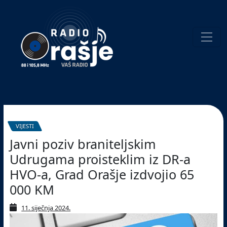
Welcome
to
our
website!
Pretraživanje
VIJESTI
Javni poziv braniteljskim
Udrugama proisteklim iz DR-a
HVO-a, Grad Orašje izdvojio 65
000 KM
11. siječnja 2024.