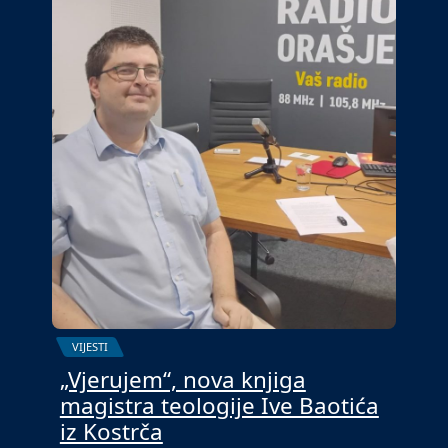
VIJESTI
„Vjerujem“, nova knjiga
magistra teologije Ive Baotića
iz Kostrča