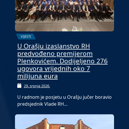
VIJESTI
U Orašju izaslanstvo RH
predvođeno premijerom
Plenkovićem. Dodijeljeno 276
ugovora vrijednih oko 7
milijuna eura
29. srpnja 2026.
U radnom je posjetu u Orašju jučer boravio
predsjednik Vlade RH…