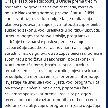
Orašje, zastupa Radiopostaju Orašje prema trećim
osobama, odgovora za zakonitost rada, izvršava
odluke Nadzornog odbora, provodi Statut i Etički
kodeks, obavlja izradu i nadgledanje realiziranja
planova poslovanja, zapošljava i otpušta zaposlenike
sukladno zakonu, vodi uređivačku politiku-rukovodi,
uređuje i odgovara za sve emisije, programske
sadržaje i novinarske poslove, izdaje naloge i
raspoređuje zadatke za rad novinarima i drugim
suradnicima, osigurava da se zaposlenici i suradnici u
svom radu pridržavaju zakonskih i podzakonskih
akata, predlaže teme, istražuje, pravi i uređuje
tematske emisije, bira sugovornike, mjesto snimanja
te sudjeluje u montaži emisija, priprema informacije,
izvještaje te uređuje i vodi vijesti, vodi program, čita
tekstove priopćenja, obavijesti, priprema i čita
reklamne spotove, priprema i realizira priloge s
terena, po potrebi vozi automobil za rad na terenu,
telefonski se uključuje u program s mjesta događaja