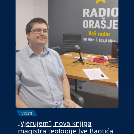
VIJESTI
„Vjerujem“, nova knjiga
magistra teologije Ive Baotića