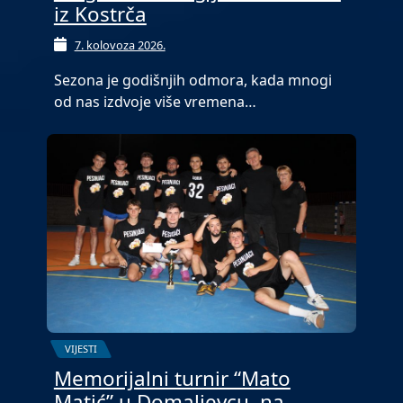
iz Kostrča
7. kolovoza 2026.
Sezona je godišnjih odmora, kada mnogi
od nas izdvoje više vremena…
VIJESTI
Memorijalni turnir “Mato
Matić” u Domaljevcu, na