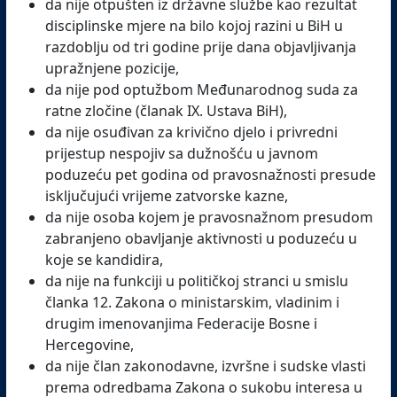
da nije otpušten iz državne službe kao rezultat
disciplinske mjere na bilo kojoj razini u BiH u
razdoblju od tri godine prije dana objavljivanja
upražnjene pozicije,
da nije pod optužbom Međunarodnog suda za
ratne zločine (članak IX. Ustava BiH),
da nije osuđivan za krivično djelo i privredni
prijestup nespojiv sa dužnošću u javnom
poduzeću pet godina od pravosnažnosti presude
isključujući vrijeme zatvorske kazne,
da nije osoba kojem je pravosnažnom presudom
zabranjeno obavljanje aktivnosti u poduzeću u
koje se kandidira,
da nije na funkciji u političkoj stranci u smislu
članka 12. Zakona o ministarskim, vladinim i
drugim imenovanjima Federacije Bosne i
Hercegovine,
da nije član zakonodavne, izvršne i sudske vlasti
prema odredbama Zakona o sukobu interesa u