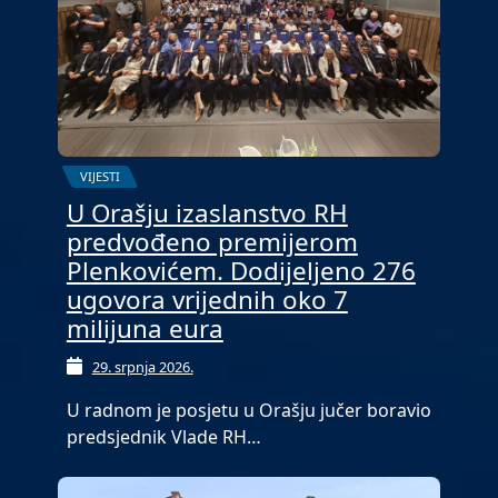
VIJESTI
U Orašju izaslanstvo RH
predvođeno premijerom
Plenkovićem. Dodijeljeno 276
ugovora vrijednih oko 7
milijuna eura
29. srpnja 2026.
U radnom je posjetu u Orašju jučer boravio
predsjednik Vlade RH…