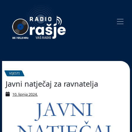
Welcome
to
our
website!
Pretraživanje
VIJESTI
Javni natječaj za ravnatelja
10. lipnja 2024.