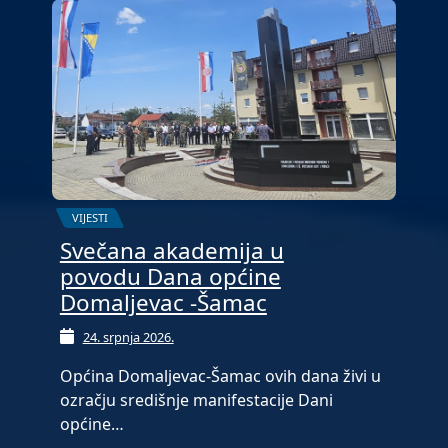
VIJESTI
Svečana akademija u
povodu Dana općine
Domaljevac -Šamac
24. srpnja 2026.
Općina Domaljevac-Šamac ovih dana živi u
ozračju središnje manifestacije Dani
općine…