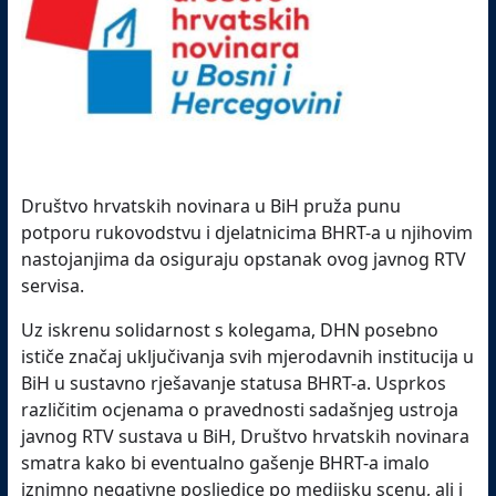
Društvo hrvatskih novinara u BiH pruža punu
potporu rukovodstvu i djelatnicima BHRT-a u njihovim
nastojanjima da osiguraju opstanak ovog javnog RTV
servisa.
Uz iskrenu solidarnost s kolegama, DHN posebno
ističe značaj uključivanja svih mjerodavnih institucija u
BiH u sustavno rješavanje statusa BHRT-a. Usprkos
različitim ocjenama o pravednosti sadašnjeg ustroja
javnog RTV sustava u BiH, Društvo hrvatskih novinara
smatra kako bi eventualno gašenje BHRT-a imalo
iznimno negativne posljedice po medijsku scenu, ali i