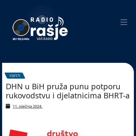
Welcome
to
our
website!
Pretraživanje
VIJESTI
DHN u BiH pruža punu potporu
rukovodstvu i djelatnicima BHRT-a
11. siječnja 2024.