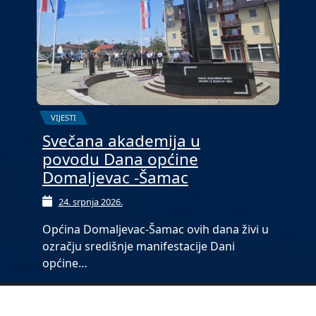
VIJESTI
Svečana akademija u
povodu Dana općine
Domaljevac -Šamac
24. srpnja 2026.
Općina Domaljevac-Šamac ovih dana živi u
ozračju središnje manifestacije Dani
općine…