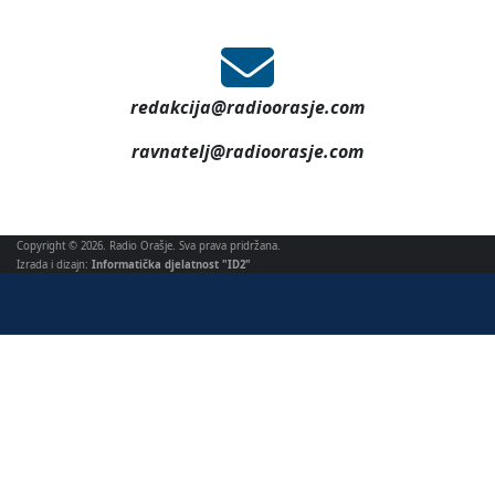
redakcija@radioorasje.com
ravnatelj@radioorasje.com
Copyright © 2026. Radio Orašje. Sva prava pridržana.
Izrada i dizajn:
Informatička djelatnost "ID2"