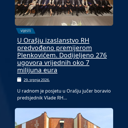
VIJESTI
U Orašju izaslanstvo RH
predvođeno premijerom
Plenkovićem. Dodijeljeno 276
ugovora vrijednih oko 7
milijuna eura
29. srpnja 2026.
U radnom je posjetu u Orašju jučer boravio
predsjednik Vlade RH…