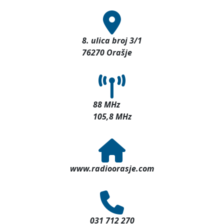
8. ulica broj 3/1
76270 Orašje
88 MHz
105,8 MHz
www.radioorasje.com
031 712 270