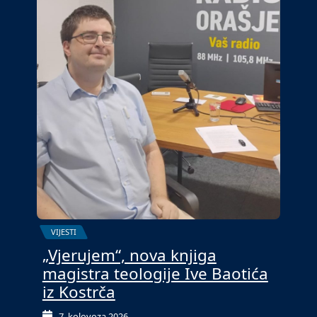
VIJESTI
„Vjerujem“, nova knjiga
magistra teologije Ive Baotića
iz Kostrča
7. kolovoza 2026.