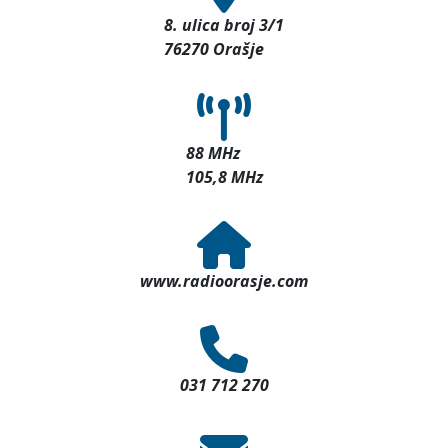
8. ulica broj 3/1
76270 Orašje
88 MHz
105,8 MHz
www.radioorasje.com
031 712 270