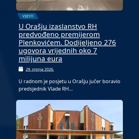
VIJESTI
U Orašju izaslanstvo RH
predvođeno premijerom
Plenkovićem. Dodijeljeno 276
ugovora vrijednih oko 7
milijuna eura
29. srpnja 2026.
U radnom je posjetu u Orašju jučer boravio
predsjednik Vlade RH…