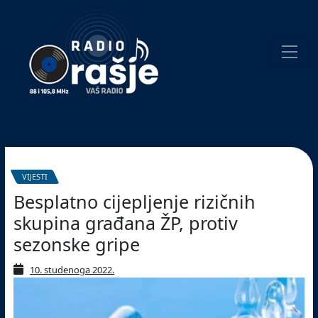
Welcome
to
our
website!
Pretraživanje
VIJESTI
Besplatno cijepljenje rizičnih
skupina građana ŽP, protiv
sezonske gripe
10. studenoga 2022.