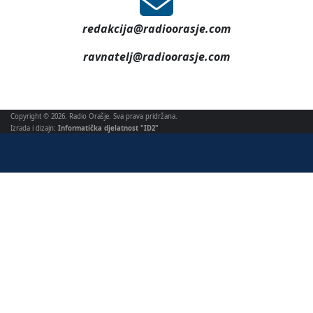
redakcija@radioorasje.com
ravnatelj@radioorasje.com
Copyright © 2026. Radio Orašje. Sva prava pridržana.
Izrada i dizajn:
Informatička djelatnost "ID2"