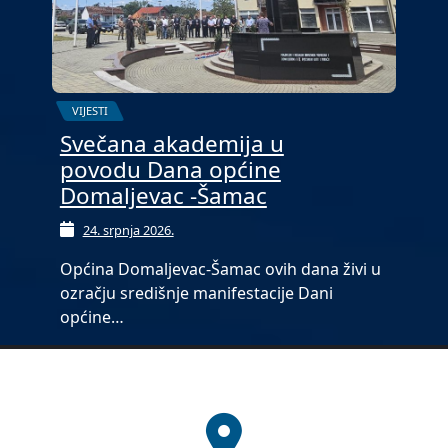
VIJESTI
Svečana akademija u
povodu Dana općine
Domaljevac -Šamac
24. srpnja 2026.
Općina Domaljevac-Šamac ovih dana živi u
ozračju središnje manifestacije Dani
općine…