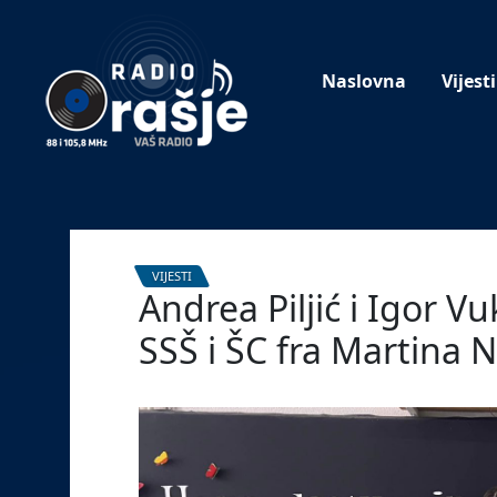
Welcome
to
our
Naslovna
Vijesti
website!
VIJESTI
Andrea Piljić i Igor V
SSŠ i ŠC fra Martina 
21. lipnja 2023.