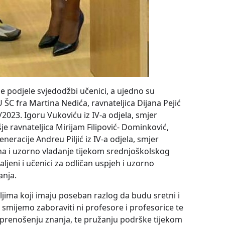
e podjele svjedodžbi učenici, a ujedno su
U ŠC fra Martina Nedića, ravnateljica Dijana Pejić
/2023. Igoru Vukoviću iz IV-a odjela, smjer
je ravnateljica Mirijam Filipović- Dominković,
neracije Andreu Piljić iz IV-a odjela, smjer
ena i uzorno vladanje tijekom srednjoškolskog
jeni i učenici za odličan uspjeh i uzorno
anja.
ljima koji imaju poseban razlog da budu sretni i
smijemo zaboraviti ni profesore i profesorice te
 prenošenju znanja, te pružanju podrške tijekom