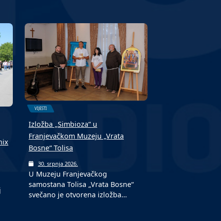
VIJESTI
Izložba „Simbioza“ u
Franjevačkom Muzeju „Vrata
nix