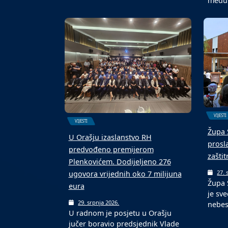
Međun
5. kolovoza 2026.
Orašj
Toplotni val, potaknut stalnim
oko 4
prilivom vrućeg zraka, nastavit će
se u…
4. k
U org
“Sidr
među
VIJESTI
VIJESTI
Župa 
U Orašju izaslanstvo RH
prosl
predvođeno premijerom