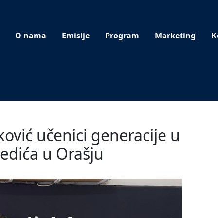
O nama
Emisije
Program
Marketing
K
uković učenici generacije u
Nedića u Orašju