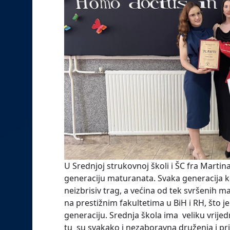
U Srednjoj strukovnoj školi i ŠC fra Martin
generaciju maturanata. Svaka generacija ko
neizbrisiv trag, a većina od tek svršenih ma
na prestižnim fakultetima u BiH i RH, što j
generaciju. Srednja škola ima veliku vrijed
tu su svakako i nezaboravna druženja i pri