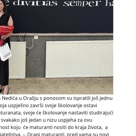
a Nedića u Orašju s ponosom su ispratili još jednu
ja uspješno završi svoje školovanje ostavi
turanata, svoje će školovanje nastaviti studirajući
e svakako još jedan u nizu uspjeha za ovu
nost koju će maturanti nositi do kraja života, a
jateljstva. –„Dragi maturanti, pred vama su novi