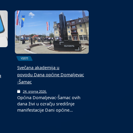
Bosne“ Tolisa
30. srpnja 2026.
U Muzeju Franjevačkog
samostana Tolisa „Vrata Bosne“
j
svečano je otvorena izložba…
VIJESTI
Svečana akademija u
povodu Dana općine Domaljevac
a
-Šamac