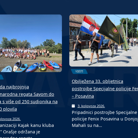
VIJESTI
Obilježena 33. obljetnica
da najbrojnija
postrojbe Specijalne policije Fe