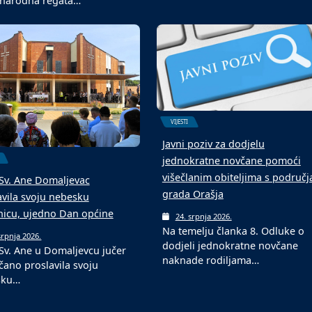
arodna regata Savom do
– Posavina
a s više od 250 sudionika na
3. kolovoza 2026.
0 plovila
Pripadnici postrojbe Specijalne
policije Fenix Posavina u Donjo
olovoza 2026.
Mahali su na…
anizaciji Kajak kanu kluba
o” Orašje održana je
narodna regata…
VIJESTI
Javni poziv za dodjelu
jednokratne novčane pomoći
višečlanim obiteljima s područj
Sv. Ane Domaljevac
grada Orašja
avila svoju nebesku