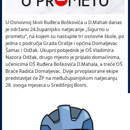
U Osnovnoj školi Ruđera Boškovića u D.Mahali danas
je održano 24.županijsko natjecanje „Sigurno u
prometu“, na kojem su nastupile tri osnovne škole, po
jedna s područja Grada Orašje i općina Domaljevac
Šamac i Odžak. Ukupni pobjednik je OŠ Vladimira
Nazora Odžak, drugo mjesto je pripalo domaćinima,
učenicima OŠ Ruđera Boškovića D.Mahala, a treće OŠ
Braće Radića Domaljevac. Dvije prvoplasirane ekipe
predstavljat će ŽP na međužupanijskom natjecanju
28. ovoga mjeseca u Središnjoj Bosni.