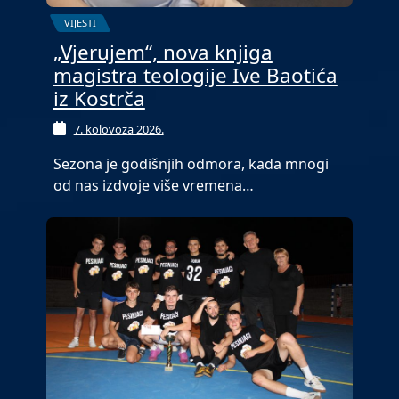
VIJESTI
„Vjerujem“, nova knjiga
magistra teologije Ive Baotića
iz Kostrča
7. kolovoza 2026.
Sezona je godišnjih odmora, kada mnogi
od nas izdvoje više vremena…