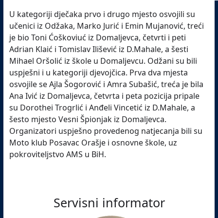
U kategoriji dječaka prvo i drugo mjesto osvojili su
učenici iz Odžaka, Marko Jurić i Emin Mujanović, treći
je bio Toni Ćoškoviuć iz Domaljevca, četvrti i peti
Adrian Klaić i Tomislav Ilišević iz D.Mahale, a šesti
Mihael Oršolić iz škole u Domaljevcu. Odžani su bili
uspješni i u kategoriji djevojčica. Prva dva mjesta
osvojile se Ajla Šogorović i Amra Subašić, treća je bila
Ana Ivić iz Domaljevca, četvrta i peta pozicija pripale
su Dorothei Trogrlić i Anđeli Vincetić iz D.Mahale, a
šesto mjesto Vesni Špionjak iz Domaljevca.
Organizatori uspješno provedenog natjecanja bili su
Moto klub Posavac Orašje i osnovne škole, uz
pokroviteljstvo AMS u BiH.
Servisni informator