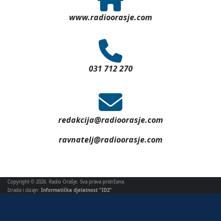
www.radioorasje.com
031 712 270
redakcija@radioorasje.com
ravnatelj@radioorasje.com
Copyright © 2026. Radio Orašje. Sva prava pridržana.
Izrada i dizajn:
Informatička djelatnost "ID2"