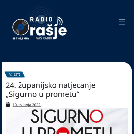
Welcome
to
our
website!
Pretraživanje
VIJESTI
24. županijsko natjecanje
„Sigurno u prometu“
10. svibnja 2022.