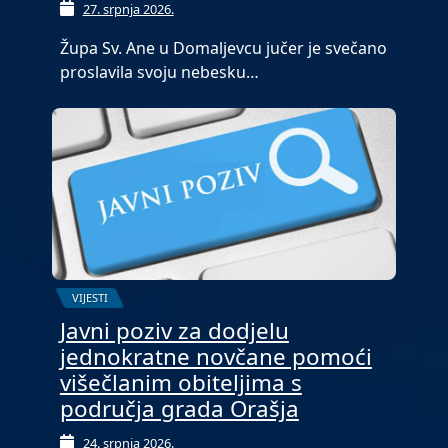
27. srpnja 2026.
Župa Sv. Ane u Domaljevcu jučer je svečano
proslavila svoju nebesku…
VIJESTI
Javni poziv za dodjelu
jednokratne novčane pomoći
višečlanim obiteljima s
područja grada Orašja
24. srpnja 2026.