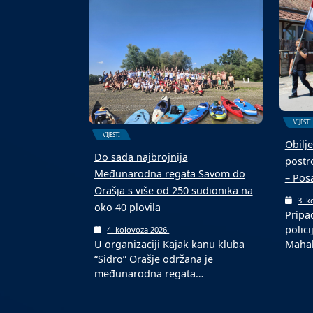
terenu s novom podlogom
ekipa
6. kolovoza 2026.
6. k
U Domaljevcu je održan 4.
Malon
Malonogometni memorijalni
kolov
turnir „Mato Matić“, koji…
ljetn
VIJESTI
VIJESTI
Obilje
Do sada najbrojnija
postro
Međunarodna regata Savom do
– Pos
Orašja s više od 250 sudionika na
3. k
oko 40 plovila