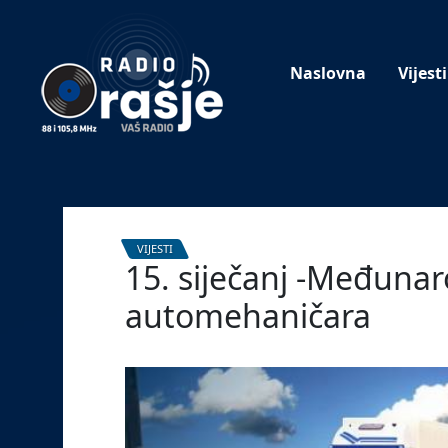
Welcome
to
our
Naslovna
Vijesti
website!
VIJESTI
15. siječanj -Međunar
automehaničara
15. siječnja 2024.