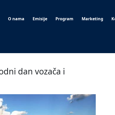
O nama
Emisije
Program
Marketing
K
odni dan vozača i