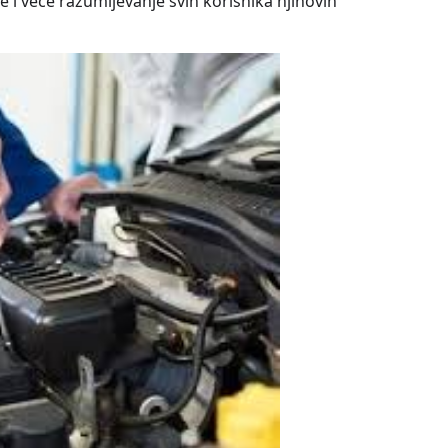
i veće razumijevanje svih korisnika njihovih