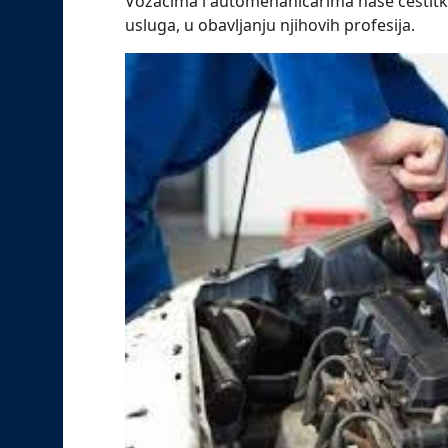
Vozačima i automehaničarima naše čestitke 
usluga, u obavljanju njihovih profesija.