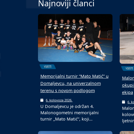
Najnoviji članci
VIJESTI
VIJESTI
Memorijalni turnir “Mato Matić” u
Malon
Domaljevcu, na univerzalnom
okupi