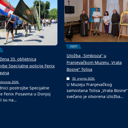
6. kolovoza 2026.
Fond za profesionalnu
olovoza 2026.
ogometni turniri u srpnju i
rehabilitaciju i zapošljavanje
ozu tradicionalni su među
osoba sa invaliditetom jučer je
im događajima…
VIJESTI
Izložba „Simbioza“ u
žena 33. obljetnica
Franjevačkom Muzeju „Vrata
jbe Specijalne policije Fenix
Bosne“ Tolisa
avina
30. srpnja 2026.
olovoza 2026.
U Muzeju Franjevačkog