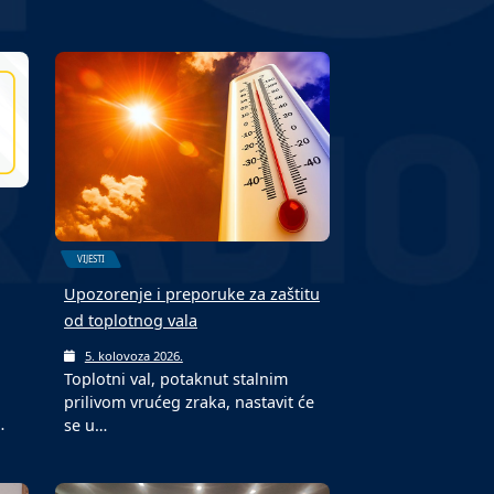
VIJESTI
Upozorenje i preporuke za zaštitu
od toplotnog vala