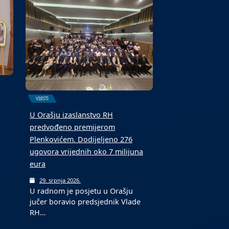
5. kolovoza 2026.
Toplotni val, potaknut stalnim
prilivom vrućeg zraka, nastavit će
…
se u…
VIJESTI
U Orašju izaslanstvo RH
predvođeno premijerom
Plenkovićem. Dodijeljeno 276
ugovora vrijednih oko 7 milijuna