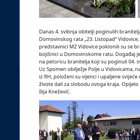
Danas 4. svibnja obitelji poginulih branitel
Domovinskog rata „23. Listopad“ Vidovice, 
predstavnici MZ Vidovice poklonili su se bra
bojišnici u Domovinskome ratu. Događaj je
na petoricu branitelja koji su poginuli 04.
Uz Spomen obilježje Polje u Vidovicama, na
iz RH, položeni su vijenci i upaljene svijeće
živote dali za slobodu ovoga kraja. Opijelo
Ilija Knežević.