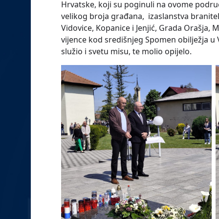
Hrvatske, koji su poginuli na ovome područj
velikog broja građana, izaslanstva branite
Vidovice, Kopanice i Jenjić, Grada Orašja, M
vijence kod središnjeg Spomen obilježja u V
služio i svetu misu, te molio opijelo.