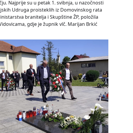
u. Najprije su u petak 1. svibnja, u nazočnosti
ljskih Udruga proisteklih iz Domovinskog rata
inistarstva branitelja i Skupštine ŽP, položila
idovicama, gdje je župnik vlč. Marijan Brkić