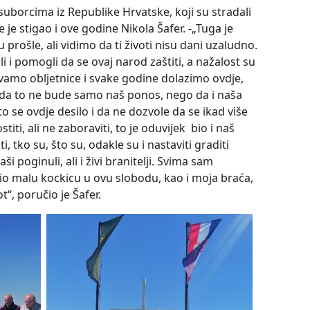
suborcima iz Republike Hrvatske, koji su stradali
e stigao i ove godine Nikola Šafer. -„Tuga je
 prošle, ali vidimo da ti životi nisu dani uzaludno.
i i pomogli da se ovaj narod zaštiti, a nažalost su
ežavamo obljetnice i svake godine dolazimo ovdje,
o da to ne bude samo naš ponos, nego da i naša
o se ovdje desilo i da ne dozvole da se ikad više
ti, ali ne zaboraviti, to je oduvijek bio i naš
 tko su, što su, odakle su i nastaviti graditi
 poginuli, ali i živi branitelji. Svima sam
io malu kockicu u ovu slobodu, kao i moja braća,
t“, poručio je Šafer.