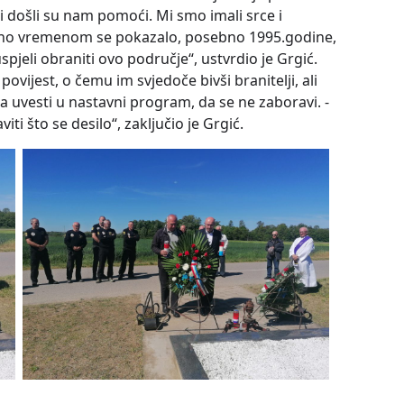
ji i došli su nam pomoći. Mi smo imali srce i
va, no vremenom se pokazalo, posebno 1995.godine,
uspjeli obraniti ovo područje“, ustvrdio je Grgić.
vijest, o čemu im svjedoče bivši branitelji, ali
a uvesti u nastavni program, da se ne zaboravi. -
iti što se desilo“, zaključio je Grgić.