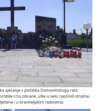
eška sjećanja s početka Domovinskoga rata
robile crtu obrane, ušle u selo i počinili strašne
ilježene i u braniteljskim redovima.