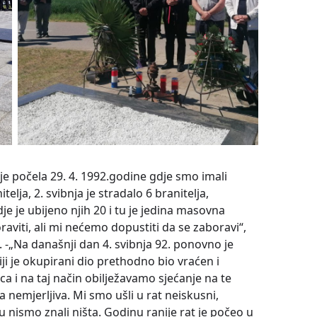
 je počela 29. 4. 1992.godine gdje smo imali
elja, 2. svibnja je stradalo 6 branitelja,
dje je ubijeno njih 20 i tu je jedina masovna
aviti, ali mi nećemo dopustiti da se zaboravi“,
 -„Na današnji dan 4. svibnja 92. ponovno je
čiji je okupirani dio prethodno bio vraćen i
a i na taj način obilježavamo sjećanje na te
la nemjerljiva. Mi smo ušli u rat neiskusni,
 nismo znali ništa. Godinu ranije rat je počeo u