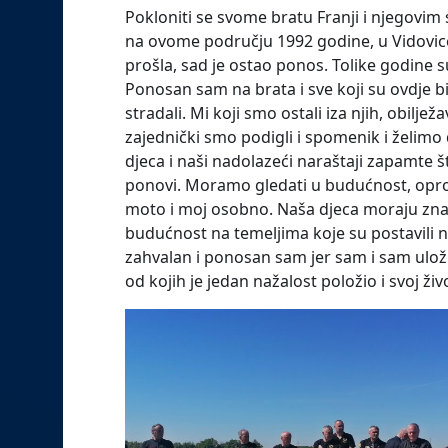
Pokloniti se svome bratu Franji i njegovim 
na ovome području 1992 godine, u Vidovice j
prošla, sad je ostao ponos. Tolike godine su
Ponosan sam na brata i sve koji su ovdje bil
stradali. Mi koji smo ostali iza njih, obilj
zajednički smo podigli i spomenik i želim
djeca i naši nadolazeći naraštaji zapamte št
ponovi. Moramo gledati u budućnost, oprosti
moto i moj osobno. Naša djeca moraju znati,
budućnost na temeljima koje su postavili naši
zahvalan i ponosan sam jer sam i sam ulož
od kojih je jedan nažalost položio i svoj živo