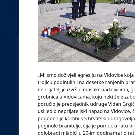
„Mi smo doživjeli agresiju na Vidovice koja
trojicu poginulih i na desetke ranjenih branit
neprijatelj je izvršio masakr nad civilima, g
grobnica u Vidovicama, koju neki žele zabor
poručio je predsjednik udruge Vidan Grgić.
uslijedio neprijateljski napad na Vidovice, 
pogođen je kombi s 5 hrvatskih dragovoljac
poginule branitelje, čija je pomoć u ratu bi
golobradi mladići u 20-im godinama i o ratu