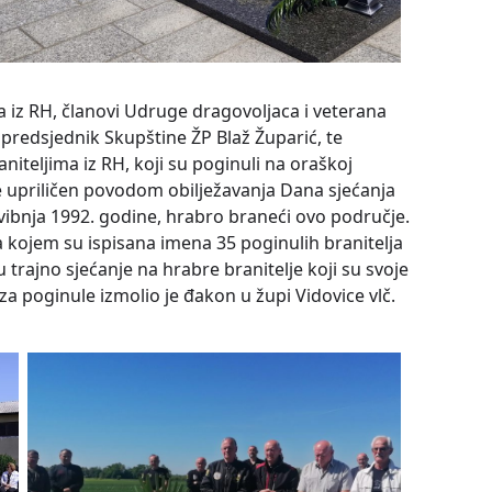
ja iz RH, članovi Udruge dragovoljaca i veterana
predsjednik Skupštine ŽP Blaž Župarić, te
niteljima iz RH, koji su poginuli na oraškoj
 upriličen povodom obilježavanja Dana sjećanja
 svibnja 1992. godine, hrabro braneći ovo područje.
 kojem su ispisana imena 35 poginulih branitelja
 u trajno sjećanje na hrabre branitelje koji su svoje
 za poginule izmolio je đakon u župi Vidovice vlč.