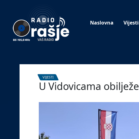
Welcome
to
our
Naslovna
Vijesti
website!
VIJESTI
U Vidovicama obilježe
4. svibnja 2026.