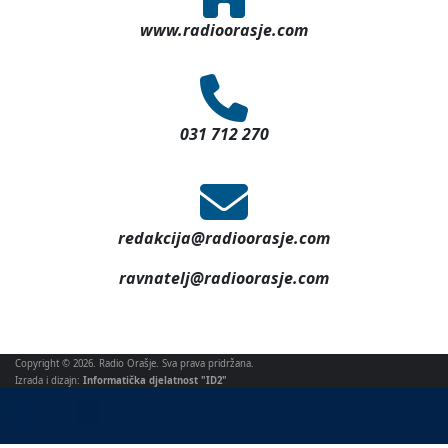
www.radioorasje.com
031 712 270
redakcija@radioorasje.com
ravnatelj@radioorasje.com
Copyright © 2026. Radio Orašje. Sva prava pridržana.
Izrada i dizajn:
Informatička djelatnost "ID2"