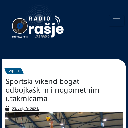
Welcome
to
our
website!
Pretraživanje
VIJESTI
Sportski vikend bogat
odbojkaškim i nogometnim
utakmicama
23. veljače 2024.