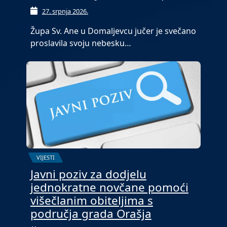
27. srpnja 2026.
Župa Sv. Ane u Domaljevcu jučer je svečano
proslavila svoju nebesku…
VIJESTI
Javni poziv za dodjelu
jednokratne novčane pomoći
višečlanim obiteljima s
područja grada Orašja