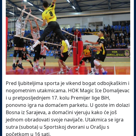
Pred ljubiteljima sporta je vikend bogat odbojkaškim i
nogometnim utakmicama. HOK Magic Ice Domaljevac
i u pretposljednjem 17. kolu Premijer lige BiH,
ponovno igra na domaćem parketu. U goste im dolazi
Bosna iz Sarajeva, a domaćini vjeruju kako će još
jednom obradovati svoje navijače. Utakmica se igra
sutra (subota) u Sportskoj dvorani u Orašju s
početkom u 16 sati.