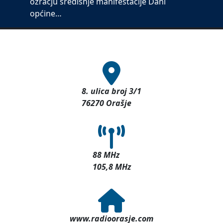
ozračju središnje manifestacije Dani
općine…
8. ulica broj 3/1
76270 Orašje
88 MHz
105,8 MHz
www.radioorasje.com