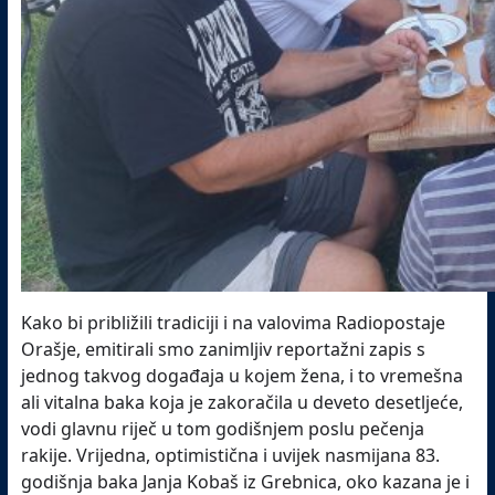
Kako bi približili tradiciji i na valovima Radiopostaje
Orašje, emitirali smo zanimljiv reportažni zapis s
jednog takvog događaja u kojem žena, i to vremešna
ali vitalna baka koja je zakoračila u deveto desetljeće,
vodi glavnu riječ u tom godišnjem poslu pečenja
rakije. Vrijedna, optimistična i uvijek nasmijana 83.
godišnja baka Janja Kobaš iz Grebnica, oko kazana je i