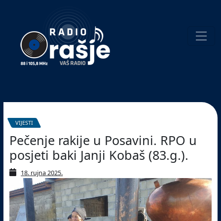
Welcome
to
our
website!
Pretraživanje
VIJESTI
Pečenje rakije u Posavini. RPO u
posjeti baki Janji Kobaš (83.g.).
18. rujna 2025.