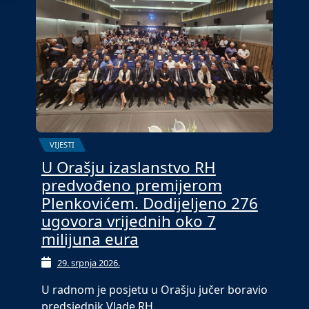
VIJESTI
U Orašju izaslanstvo RH
predvođeno premijerom
Plenkovićem. Dodijeljeno 276
ugovora vrijednih oko 7
milijuna eura
29. srpnja 2026.
U radnom je posjetu u Orašju jučer boravio
predsjednik Vlade RH…