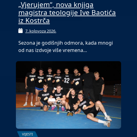
„Vjerujem“, nova knjiga
magistra teologije Ive Baotića
iz Kostrča
7. kolovoza 2026.
Sezona je godišnjih odmora, kada mnogi
od nas izdvoje više vremena…
VIJESTI