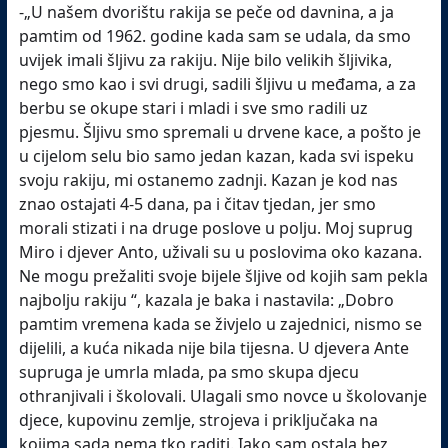
-„U našem dvorištu rakija se peče od davnina, a ja
pamtim od 1962. godine kada sam se udala, da smo
uvijek imali šljivu za rakiju. Nije bilo velikih šljivika,
nego smo kao i svi drugi, sadili šljivu u međama, a za
berbu se okupe stari i mladi i sve smo radili uz
pjesmu. Šljivu smo spremali u drvene kace, a pošto je
u cijelom selu bio samo jedan kazan, kada svi ispeku
svoju rakiju, mi ostanemo zadnji. Kazan je kod nas
znao ostajati 4-5 dana, pa i čitav tjedan, jer smo
morali stizati i na druge poslove u polju. Moj suprug
Miro i djever Anto, uživali su u poslovima oko kazana.
Ne mogu prežaliti svoje bijele šljive od kojih sam pekla
najbolju rakiju “, kazala je baka i nastavila: „Dobro
pamtim vremena kada se živjelo u zajednici, nismo se
dijelili, a kuća nikada nije bila tijesna. U djevera Ante
supruga je umrla mlada, pa smo skupa djecu
othranjivali i školovali. Ulagali smo novce u školovanje
djece, kupovinu zemlje, strojeva i priključaka na
kojima sada nema tko raditi. Iako sam ostala bez