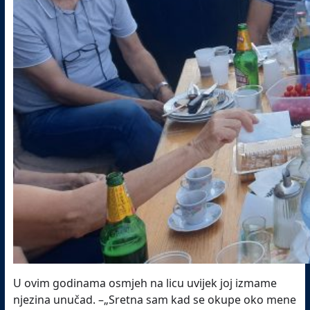
U ovim godinama osmjeh na licu uvijek joj izmame
njezina unučad. –„Sretna sam kad se okupe oko mene