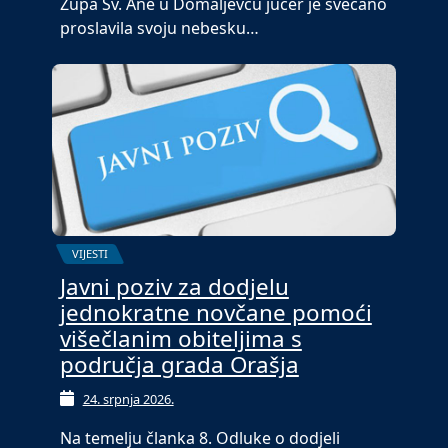
Župa Sv. Ane u Domaljevcu jučer je svečano
proslavila svoju nebesku…
VIJESTI
Javni poziv za dodjelu
jednokratne novčane pomoći
višečlanim obiteljima s
područja grada Orašja
24. srpnja 2026.
Na temelju članka 8. Odluke o dodjeli