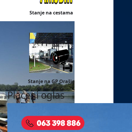
Stanje na cestama
Stanje na GP Orašje
Plaćeni oglas