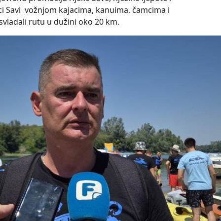
jeci Savi vožnjom kajacima, kanuima, čamcima i
ladali rutu u dužini oko 20 km.