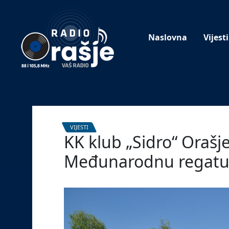
Welcome
to
our
Naslovna
Vijesti
website!
VIJESTI
KK klub „Sidro“ Orašje
Međunarodnu regatu 
5. kolovoza 2025.