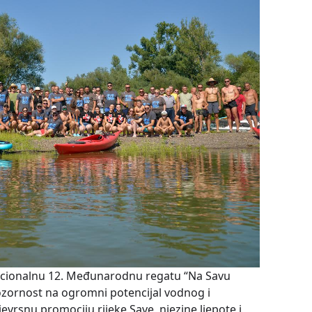
dicionalnu 12. Međunarodnu regatu “Na Savu
ozornost na ogromni potencijal vodnog i
evrsnu promociju rijeke Save, njezine ljepote i