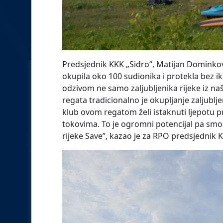
Predsjednik KKK „Sidro“, Matijan Dominkov
okupila oko 100 sudionika i protekla bez i
odzivom ne samo zaljubljenika rijeke iz naš
regata tradicionalno je okupljanje zaljublj
klub ovom regatom želi istaknuti ljepotu
tokovima. To je ogromni potencijal pa smo
rijeke Save”, kazao je za RPO predsjednik 