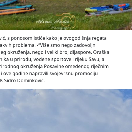
ić, s ponosom ističe kako je ovogodišnja regata
kakvih problema. -“Više smo nego zadovoljni
eg okruženja, nego i veliki broj dijaspore. Oraška
enika u prirodu, vodene sportove i rijeku Savu, a
 prirodnog okruženja Posavine omeđenog riječnim
 i ove godine napravili svojevrsnu promociju
KK Sidro Dominković.