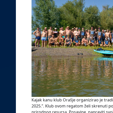
Kajak kanu klub Orašje organizirao je tra
2025.”. Klub ovom regatom želi skrenuti p
prirodnog resursa Posavine, napraviti svoj