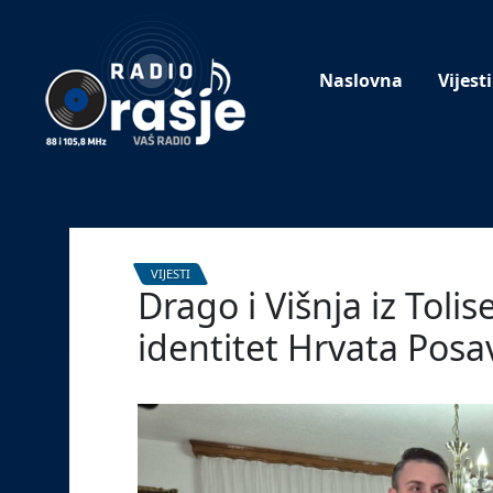
Welcome
to
our
Naslovna
Vijesti
website!
VIJESTI
Drago i Višnja iz Tolise
identitet Hrvata Posa
27. veljače 2026.