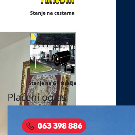
Stanje na cestama
Stanje na GP Orašje
Plaćeni oglas