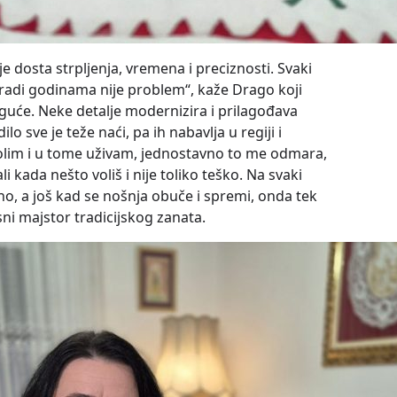
uje dosta strpljenja, vremena i preciznosti. Svaki
 radi godinama nije problem“, kaže Drago koji
oguće. Neke detalje modernizira i prilagođava
lo sve je teže naći, pa ih nabavlja u regiji i
volim i u tome uživam, jednostavno to me odmara,
kada nešto voliš i nije toliko teško. Na svaki
ino, a još kad se nošnja obuče i spremi, onda tek
sni majstor tradicijskog zanata.