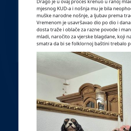
Drago je u ovaj proces krenuo u ranoj mlado
mjesnog KUD-a i nošnja mu je bila neopho
muške narodne nošnje, a ljubav prema tradic
Vremenom je usavršavao dio po dio i danas
dosta traže i oblače za razne povode i mani
mladi, naročito za vjerske blagdane, koji na
smatra da bi se folklornoj baštini trebalo p