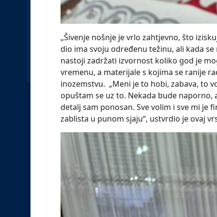
„Šivenje nošnje je vrlo zahtjevno, što izisk
dio ima svoju određenu težinu, ali kada se
nastoji zadržati izvornost koliko god je m
vremenu, a materijale s kojima se ranije radi
inozemstvu. „Meni je to hobi, zabava, to 
opuštam se uz to. Nekada bude naporno, ali 
detalj sam ponosan. Sve volim i sve mi je f
zablista u punom sjaju“, ustvrdio je ovaj vr