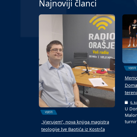
Najnoviji članci
VIJESTI
Memor
Domal