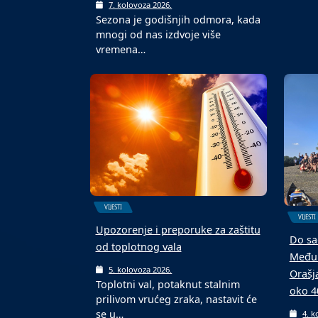
teren
6. k
U Dom
VIJESTI
Malon
turnir
„Vjerujem“, nova knjiga magistra
teologije Ive Baotića iz Kostrča
7. kolovoza 2026.
Sezona je godišnjih odmora, kada
mnogi od nas izdvoje više
vremena…
VIJESTI