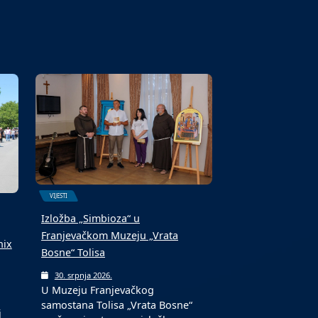
6. kolovoza 2026.
Fond za profesionalnu
 i
rehabilitaciju i zapošljavanje
osoba sa invaliditetom jučer je…
VIJESTI