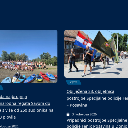
u s novom podlogom
ekipa
olovoza 2026.
6. kolovoza 2026.
aljevcu je održan 4.
Malonogometni turniri u srpnju
ogometni memorijalni
kolovozu tradicionalni su među
 „Mato Matić“, koji…
ljetnim događajima…
VIJESTI