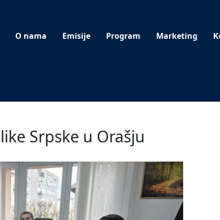
O nama
Emisije
Program
Marketing
K
ike Srpske u Orašju