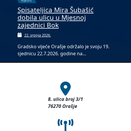
VIJESTI
Spisateljica Mira Šubašić
dobila ulicu u Mjesnoj
zajednici Bok
22. srpnja 2026.
Gradsko vijeće Orašje održalo je svoju 19.
sjednicu 22.7.2026. godine na…
8. ulica broj 3/1
76270 Orašje