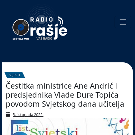
Welcome
to
our
website!
Pretraživanje
VIJESTI
Čestitka ministrice Ane Andrić i
predsjednika Vlade Đure Topića
povodom Svjetskog dana učitelja
5. listopada 2022.