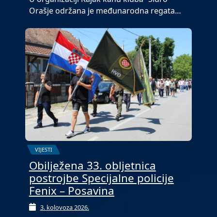
Orašje održana je međunarodna regata…
VIJESTI
Obilježena 33. obljetnica
postrojbe Specijalne policije
Fenix – Posavina
3. kolovoza 2026.