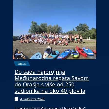
VIJESTI
Do sada najbrojnija
Međunarodna regata Savom
do Orašja s više od 250
sudionika na oko 40 plovila
4. kolovoza 2026.
U organizaciji Kajak kanu kluba “Sidro”