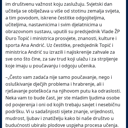
im društvenu važnost koju zaslužuju. Svjetski dan
učitelja se obilježava u više od stotinu zemalja svijeta,
a tim povodom, iskrene čestitke odgojiteljima,
učiteljima, nastavnicima i svim djelatnicima u
obrazovnom sustavu, uputili su predsjednik Vlade ŽP
Đuro Topić i ministrica prosvjete, znanosti, kulture i
sporta Ana Andrić. Uz čestitke, predsjednik Topić i
ministrica Andrić su izrazili i najiskrenije zahvale za
sve ono što čine, za sav trud koji ulažu i za strpljenje
koje imaju u poučavanju i odgoju učenika.
–„Često vam zadaća nije samo poučavanje, nego i
osluškivanje dječjih problema i hrabrenje, ali i
rješavanje poteškoća na njihovom putu ka odraslosti.
Neka vam to bude čast, jer ste mladim ljudima osobe
od povjerenja i oni od kojih trebaju savjet i nesebičnu
podršku. Vi u sadašnjosti sijete znanje, vrijednosti,
mudrost, ljubav i znatiželju kako bi naše društvo u
budućnosti ubiralo plodove uspjeha procesa učenja.