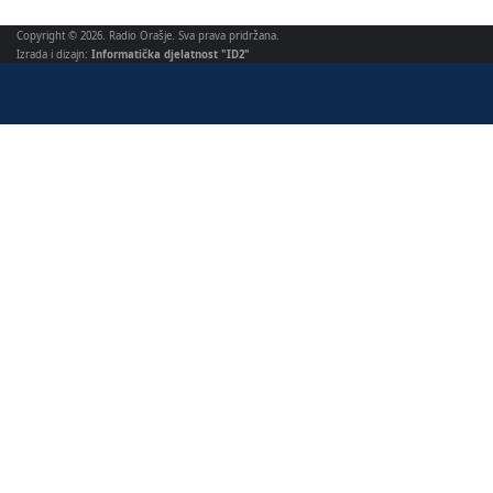
Copyright © 2026. Radio Orašje. Sva prava pridržana.
Izrada i dizajn:
Informatička djelatnost "ID2"