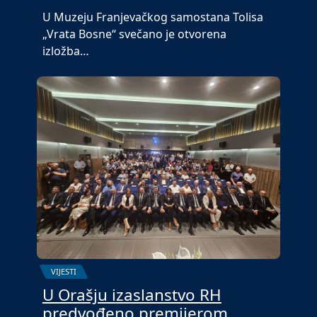
U Muzeju Franjevačkog samostana Tolisa
„Vrata Bosne“ svečano je otvorena
izložba…
VIJESTI
U Orašju izaslanstvo RH
predvođeno premijerom