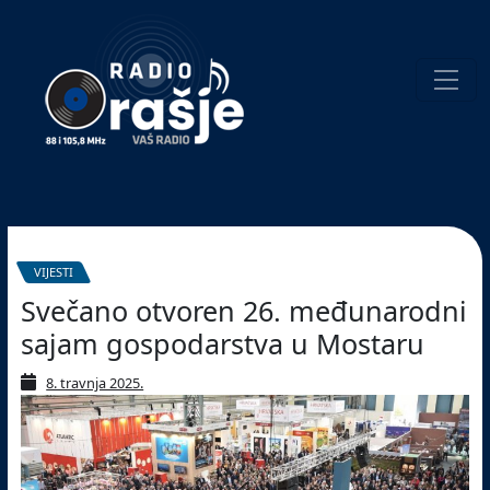
Welcome
to
our
website!
Pretraživanje
VIJESTI
Svečano otvoren 26. međunarodni
sajam gospodarstva u Mostaru
8. travnja 2025.