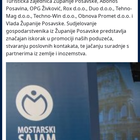
Turistička zajednica Županije Posavske, Abonos
Posavina, OPG Živković, Rox d.o.o., Duo d.o.o., Tehno-
Mag d.o.o., Techno-Win d.o.o., Obnova Promet d.o.o. i
Vlada Županije Posavske. Sudjelovanje
gospodarstvenika iz Županije Posavske predstavlja
značajan iskorak u promociji naših poduzeća,
stvaranju poslovnih kontakata, te jačanju suradnje s
partnerima iz zemlje i inozemstva.