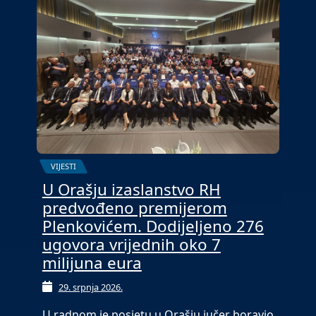
VIJESTI
U Orašju izaslanstvo RH
predvođeno premijerom
Plenkovićem. Dodijeljeno 276
ugovora vrijednih oko 7
milijuna eura
29. srpnja 2026.
U radnom je posjetu u Orašju jučer boravio