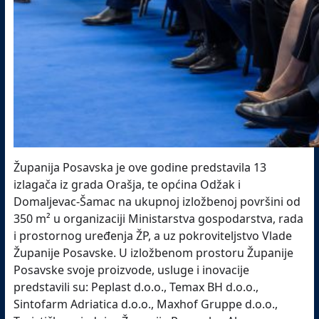
Županija Posavska je ove godine predstavila 13
izlagača iz grada Orašja, te općina Odžak i
Domaljevac-Šamac na ukupnoj izložbenoj površini od
350 m² u organizaciji Ministarstva gospodarstva, rada
i prostornog uređenja ŽP, a uz pokroviteljstvo Vlade
Županije Posavske. U izložbenom prostoru Županije
Posavske svoje proizvode, usluge i inovacije
predstavili su: Peplast d.o.o., Temax BH d.o.o.,
Sintofarm Adriatica d.o.o., Maxhof Gruppe d.o.o.,