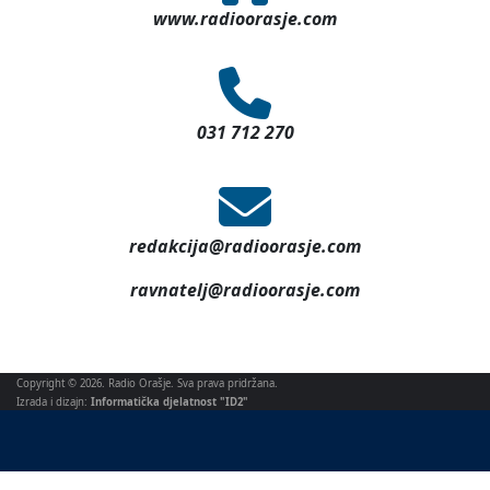
www.radioorasje.com
031 712 270
redakcija@radioorasje.com
ravnatelj@radioorasje.com
Copyright © 2026. Radio Orašje. Sva prava pridržana.
Izrada i dizajn:
Informatička djelatnost "ID2"