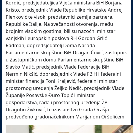
Kordić, predsjedateljica Vijeća ministara BiH Borjana
Krišto, predsjednik Vlade Republike Hrvatske Andrej
Plenković te visoki predstavnici zemlje partnera,
Republike Italije. Na svečanosti otvorenja, među
brojnim visokim gostima, bili su nazočni ministar
vanjskih i europskih poslova RH Gordan Grlić
Radman, dopredsjedatelj Doma Naroda
Parlamentarne skupštine BiH Dragan Čović, zastupnik
u Zastupničkom domu Parlamentarne skupštine BiH
Slavko Matić, predsjednik Vlade Federacije BiH
Nermin Nikšić, dopredsjednik Vlade FBiH i federalni
ministar financija Toni Kraljević, federalni ministar
prostornog uređenja Željko Nedić, predsjednik Vlade
Županije Posavske Đuro Topić i ministar
gospodarstva, rada i prostornog uređenja ŽP
Dragutin Živković, te izaslanstvo Grada Orašja
predvođeno gradonačelnikom Marijanom Oršolićem.