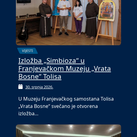
VIJESTI
Izložba „Simbioza“ u
Franjevačkom Muzeju „Vrata
Bosne“ Tolisa
30. srpnja 2026.
U Muzeju Franjevačkog samostana Tolisa
„Vrata Bosne“ svečano je otvorena
izložba…