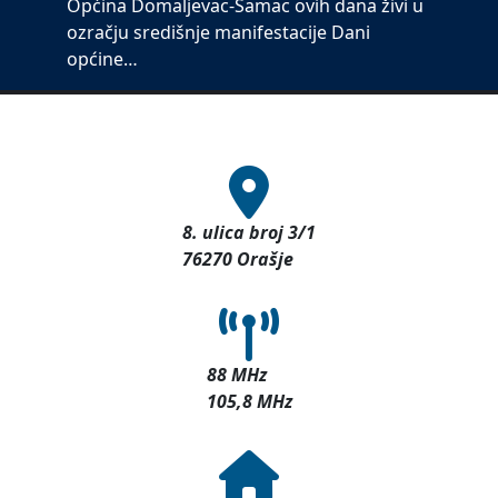
Općina Domaljevac-Šamac ovih dana živi u
ozračju središnje manifestacije Dani
općine…
8. ulica broj 3/1
76270 Orašje
88 MHz
105,8 MHz