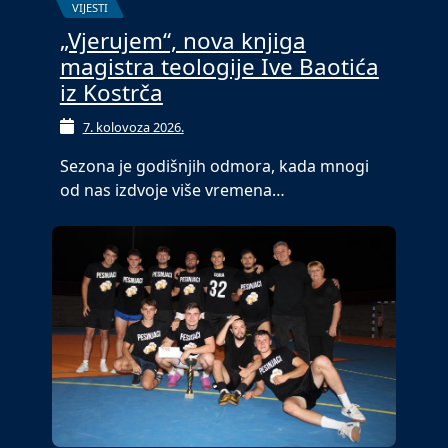
VIJESTI
„Vjerujem“, nova knjiga
magistra teologije Ive Baotića
iz Kostrča
7. kolovoza 2026.
Sezona je godišnjih odmora, kada mnogi
od nas izdvoje više vremena…