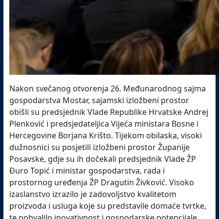
Nakon svečanog otvorenja 26. Međunarodnog sajma
gospodarstva Mostar, sajamski izložbeni prostor
obišli su predsjednik Vlade Republike Hrvatske Andrej
Plenković i predsjedateljica Vijeća ministara Bosne i
Hercegovine Borjana Krišto. Tijekom obilaska, visoki
dužnosnici su posjetili izložbeni prostor Županije
Posavske, gdje su ih dočekali predsjednik Vlade ŽP
Đuro Topić i ministar gospodarstva, rada i
prostornog uređenja ŽP Dragutin Živković. Visoko
izaslanstvo izrazilo je zadovoljstvo kvalitetom
proizvoda i usluga koje su predstavile domaće tvrtke,
te pohvalilo inovativnost i gospodarske potencijale