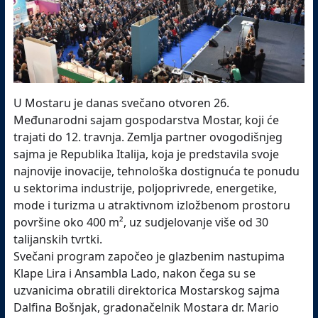
U Mostaru je danas svečano otvoren 26.
Međunarodni sajam gospodarstva Mostar, koji će
trajati do 12. travnja. Zemlja partner ovogodišnjeg
sajma je Republika Italija, koja je predstavila svoje
najnovije inovacije, tehnološka dostignuća te ponudu
u sektorima industrije, poljoprivrede, energetike,
mode i turizma u atraktivnom izložbenom prostoru
površine oko 400 m², uz sudjelovanje više od 30
talijanskih tvrtki.
Svečani program započeo je glazbenim nastupima
Klape Lira i Ansambla Lado, nakon čega su se
uzvanicima obratili direktorica Mostarskog sajma
Dalfina Bošnjak, gradonačelnik Mostara dr. Mario