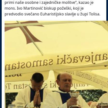
primi naše osobne i zajedničke molitve“, kazao je
mons. Ivo Martinović biskup požeški, koji je
predvodio svečano Euharistijsko slavlje u župi Tolisa.