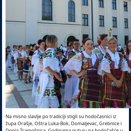
Na misno slavlje po tradiciji stigli su hodočasnici iz
župa Orašje, Oštra Luka-Bok, Domaljevac, Grebnice i
Donja Tramošnica. Godinama putuju na hodočašće u