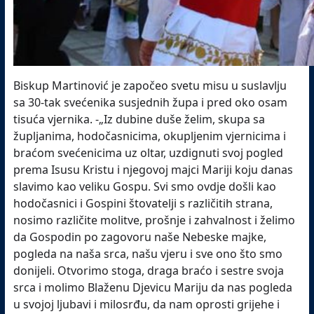
Biskup Martinović je započeo svetu misu u suslavlju
sa 30-tak svećenika susjednih župa i pred oko osam
tisuća vjernika. -„Iz dubine duše želim, skupa sa
župljanima, hodočasnicima, okupljenim vjernicima i
braćom svećenicima uz oltar, uzdignuti svoj pogled
prema Isusu Kristu i njegovoj majci Mariji koju danas
slavimo kao veliku Gospu. Svi smo ovdje došli kao
hodočasnici i Gospini štovatelji s različitih strana,
nosimo različite molitve, prošnje i zahvalnost i želimo
da Gospodin po zagovoru naše Nebeske majke,
pogleda na naša srca, našu vjeru i sve ono što smo
donijeli. Otvorimo stoga, draga braćo i sestre svoja
srca i molimo Blaženu Djevicu Mariju da nas pogleda
u svojoj ljubavi i milosrđu, da nam oprosti grijehe i