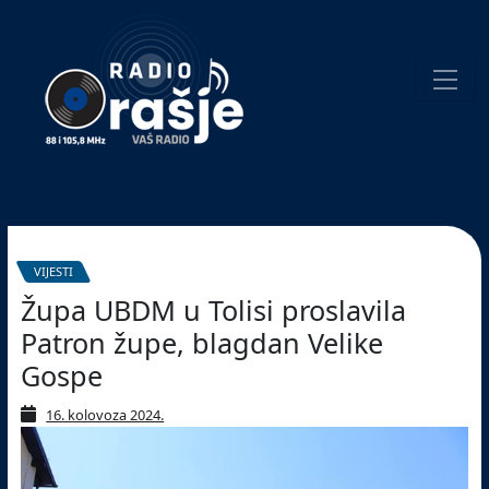
Welcome
to
our
website!
Pretraživanje
VIJESTI
Župa UBDM u Tolisi proslavila
Patron župe, blagdan Velike
Gospe
16. kolovoza 2024.