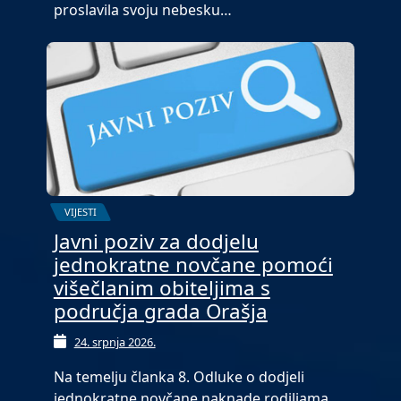
proslavila svoju nebesku…
VIJESTI
Javni poziv za dodjelu
jednokratne novčane pomoći
višečlanim obiteljima s
područja grada Orašja
24. srpnja 2026.
Na temelju članka 8. Odluke o dodjeli
jednokratne novčane naknade rodiljama…