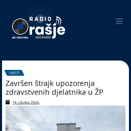
Welcome
to
our
website!
Pretraživanje
VIJESTI
Završen štrajk upozorenja
zdravstvenih djelatnika u ŽP
14. ožujka 2024.