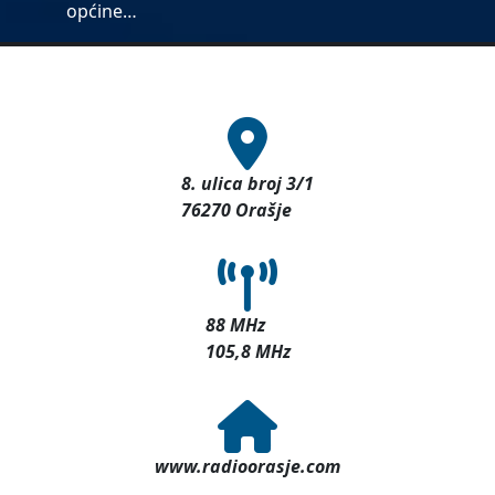
općine…
8. ulica broj 3/1
76270 Orašje
88 MHz
105,8 MHz
www.radioorasje.com