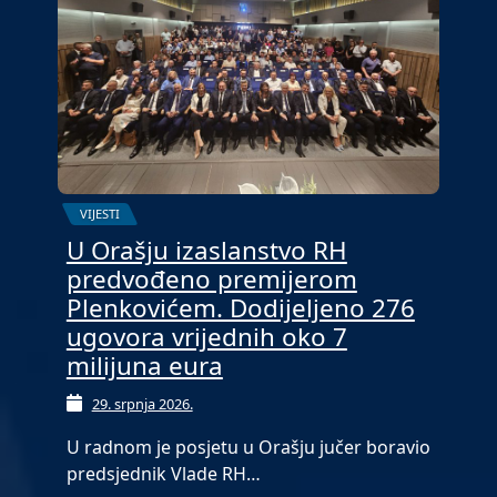
VIJESTI
U Orašju izaslanstvo RH
predvođeno premijerom
Plenkovićem. Dodijeljeno 276
ugovora vrijednih oko 7
milijuna eura
29. srpnja 2026.
U radnom je posjetu u Orašju jučer boravio
predsjednik Vlade RH…