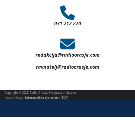
031 712 270
redakcija@radioorasje.com
ravnatelj@radioorasje.com
Copyright © 2026. Radio Orašje. Sva prava pridržana.
Izrada i dizajn:
Informatička djelatnost "ID2"