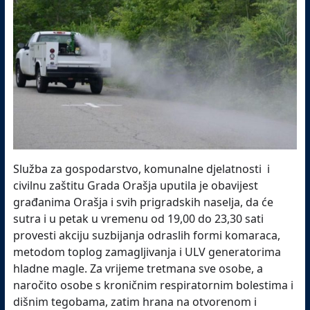
Služba za gospodarstvo, komunalne djelatnosti i
civilnu zaštitu Grada Orašja uputila je obavijest
građanima
Orašja i svih prigradskih naselja, da će
sutra i u petak u vremenu od 19,00 do 23,30 sati
provesti akciju suzbijanja odraslih formi komaraca,
metodom toplog zamagljivanja i ULV generatorima
hladne magle. Za vrijeme tretmana sve osobe, a
naročito osobe s kroničnim respiratornim bolestima i
dišnim tegobama, zatim hrana na otvorenom i