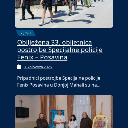
VIJESTI
Obilježena 33. obljetnica
postrojbe Specijalne policije
Fenix – Posavina
3. kolovoza 2026.
Pripadnici postrojbe Specijalne policije
Fenix Posavina u Donjoj Mahali su na…