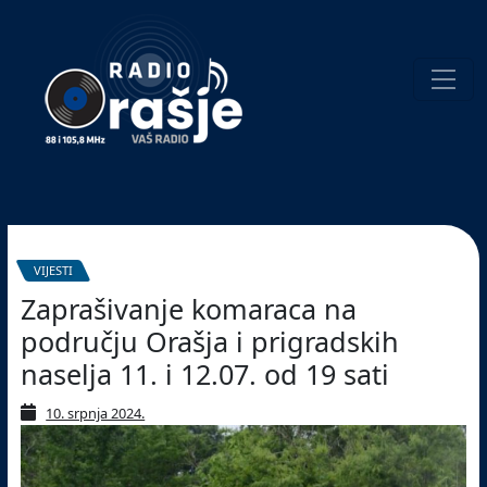
Welcome
to
our
website!
Pretraživanje
VIJESTI
Zaprašivanje komaraca na
području Orašja i prigradskih
naselja 11. i 12.07. od 19 sati
10. srpnja 2024.