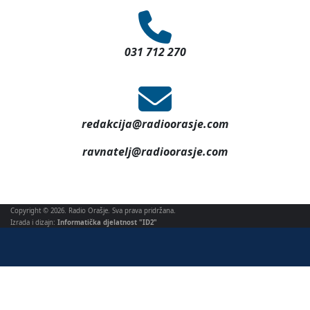
031 712 270
redakcija@radioorasje.com
ravnatelj@radioorasje.com
Copyright © 2026. Radio Orašje. Sva prava pridržana.
Izrada i dizajn:
Informatička djelatnost "ID2"