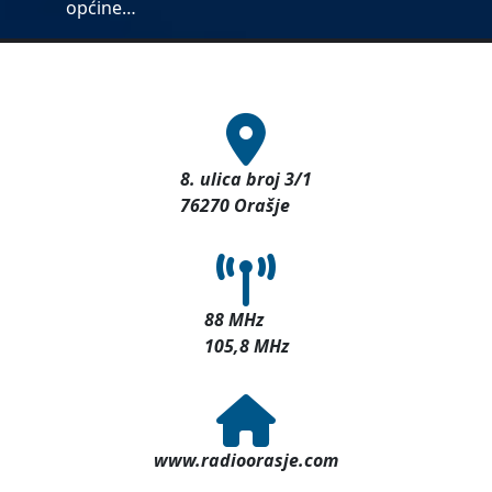
općine…
8. ulica broj 3/1
76270 Orašje
88 MHz
105,8 MHz
www.radioorasje.com