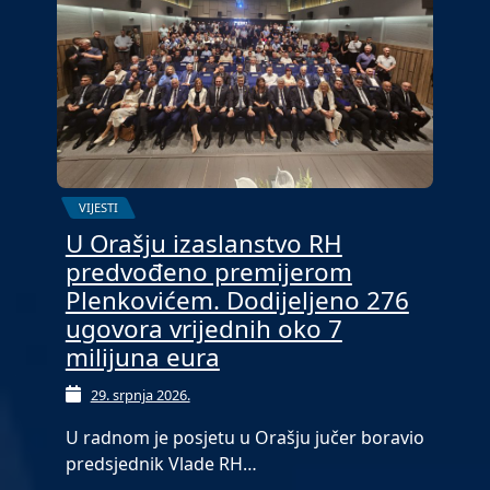
VIJESTI
U Orašju izaslanstvo RH
predvođeno premijerom
Plenkovićem. Dodijeljeno 276
ugovora vrijednih oko 7
milijuna eura
29. srpnja 2026.
U radnom je posjetu u Orašju jučer boravio
predsjednik Vlade RH…