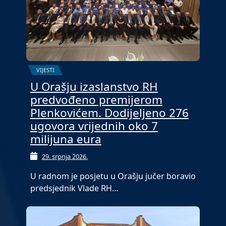
VIJESTI
U Orašju izaslanstvo RH
predvođeno premijerom
Plenkovićem. Dodijeljeno 276
ugovora vrijednih oko 7
milijuna eura
29. srpnja 2026.
U radnom je posjetu u Orašju jučer boravio
predsjednik Vlade RH…