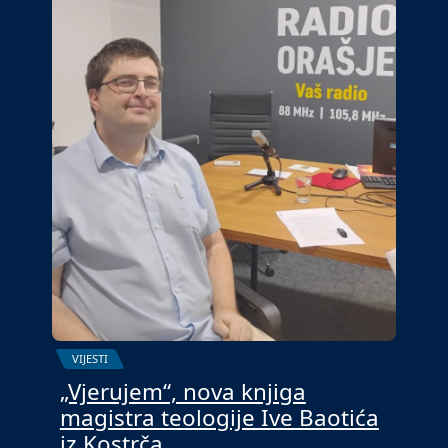
VIJESTI
„Vjerujem“, nova knjiga
magistra teologije Ive Baotića
iz Kostrča