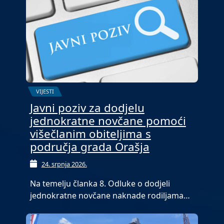
VIJESTI
Javni poziv za dodjelu
jednokratne novčane pomoći
višečlanim obiteljima s
područja grada Orašja
24. srpnja 2026.
Na temelju članka 8. Odluke o dodjeli
jednokratne novčane naknade rodiljama…