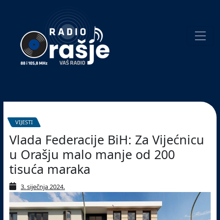
Welcome
to
our
website!
Pretraživanje
VIJESTI
Vlada Federacije BiH: Za Vijećnicu
u Orašju malo manje od 200
tisuća maraka
3. siječnja 2024.