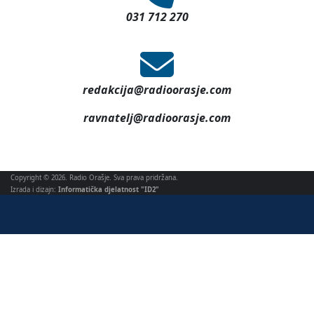
031 712 270
redakcija@radioorasje.com
ravnatelj@radioorasje.com
Copyright © 2026. Radio Orašje. Sva prava pridržana.
Izrada i dizajn:
Informatička djelatnost "ID2"