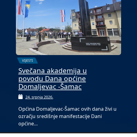
VIJESTI
Svečana akademija u
povodu Dana općine
Domaljevac -Šamac
24. srpnja 2026.
Općina Domaljevac-Šamac ovih dana živi u
ozračju središnje manifestacije Dani
općine…