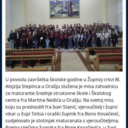
U povodu završetka školske godine u Župnoj crkvi Bl.
Alojzija Stepinca u Orašju služena je misa zahvalnicu
za maturante Srednje strukovne škole i Školskog
centra fra Martina Nedića u Orašju. Na svetoj misi,
koju su predvodili fra Ivan Stanić, vjeroučitelj i župni
vikar u župi Tolisa i oraški župnik fra Bono Kovačević,
sudjelovalo je stotinjak maturanata s vjeroučiteljima.
Prema riječima župnika fra Bone Kovačevića, u župi