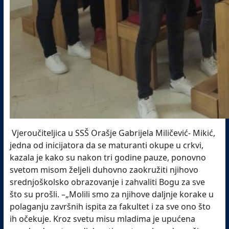
Vjeroučiteljica u SSŠ Orašje Gabrijela Miličević- Mikić,
jedna od inicijatora da se maturanti okupe u crkvi,
kazala je kako su nakon tri godine pauze, ponovno
svetom misom željeli duhovno zaokružiti njihovo
srednjoškolsko obrazovanje i zahvaliti Bogu za sve
što su prošli. –„Molili smo za njihove daljnje korake u
polaganju završnih ispita za fakultet i za sve ono što
ih očekuje. Kroz svetu misu mladima je upućena