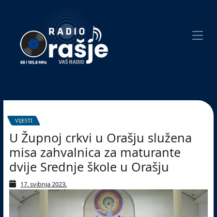
Welcome
to
our
website!
Pretraživanje
VIJESTI
U Župnoj crkvi u Orašju služena
misa zahvalnica za maturante
dvije Srednje škole u Orašju
17. svibnja 2023.