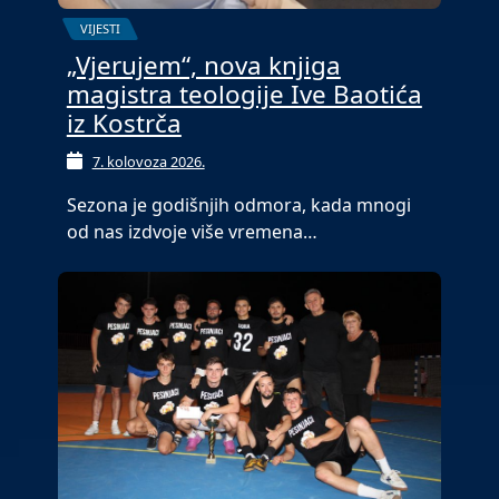
VIJESTI
„Vjerujem“, nova knjiga
magistra teologije Ive Baotića
iz Kostrča
7. kolovoza 2026.
Sezona je godišnjih odmora, kada mnogi
od nas izdvoje više vremena…