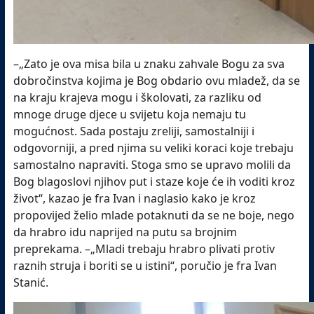
–„Zato je ova misa bila u znaku zahvale Bogu za sva
dobročinstva kojima je Bog obdario ovu mladež, da se
na kraju krajeva mogu i školovati, za razliku od
mnoge druge djece u svijetu koja nemaju tu
mogućnost. Sada postaju zreliji, samostalniji i
odgovorniji, a pred njima su veliki koraci koje trebaju
samostalno napraviti. Stoga smo se upravo molili da
Bog blagoslovi njihov put i staze koje će ih voditi kroz
život“, kazao je fra Ivan i naglasio kako je kroz
propovijed želio mlade potaknuti da se ne boje, nego
da hrabro idu naprijed na putu sa brojnim
preprekama. –„Mladi trebaju hrabro plivati protiv
raznih struja i boriti se u istini“, poručio je fra Ivan
Stanić.