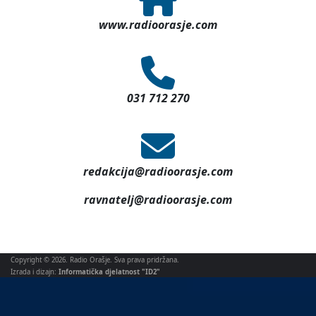
www.radioorasje.com
031 712 270
redakcija@radioorasje.com
ravnatelj@radioorasje.com
Copyright © 2026. Radio Orašje. Sva prava pridržana.
Izrada i dizajn:
Informatička djelatnost "ID2"