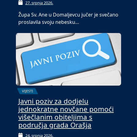
27. srpnja 2026.
Župa Sv. Ane u Domaljevcu jučer je svečano
proslavila svoju nebesku…
VIJESTI
Javni poziv za dodjelu
jednokratne novčane pomoći
višečlanim obiteljima s
područja grada Orašja
24. srpnja 2026.