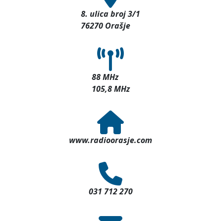
8. ulica broj 3/1
76270 Orašje
88 MHz
105,8 MHz
www.radioorasje.com
031 712 270