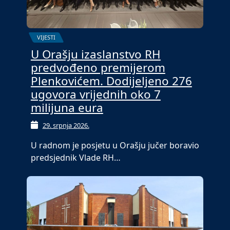
VIJESTI
U Orašju izaslanstvo RH
predvođeno premijerom
Plenkovićem. Dodijeljeno 276
ugovora vrijednih oko 7
milijuna eura
29. srpnja 2026.
U radnom je posjetu u Orašju jučer boravio
predsjednik Vlade RH…