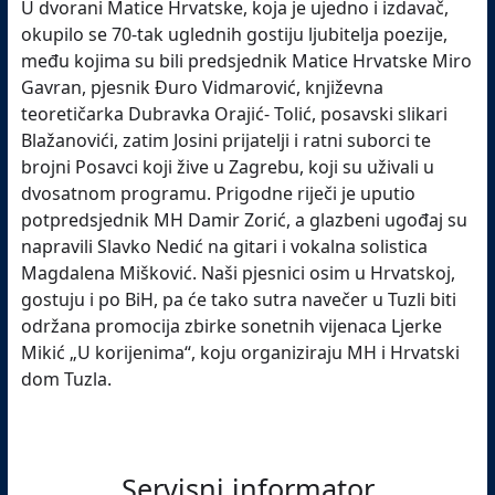
U dvorani Matice Hrvatske, koja je ujedno i izdavač,
okupilo se 70-tak uglednih gostiju ljubitelja poezije,
među kojima su bili predsjednik Matice Hrvatske Miro
Gavran, pjesnik Đuro Vidmarović, književna
teoretičarka Dubravka Orajić- Tolić, posavski slikari
Blažanovići, zatim Josini prijatelji i ratni suborci te
brojni Posavci koji žive u Zagrebu, koji su uživali u
dvosatnom programu. Prigodne riječi je uputio
potpredsjednik MH Damir Zorić, a glazbeni ugođaj su
napravili Slavko Nedić na gitari i vokalna solistica
Magdalena Mišković. Naši pjesnici osim u Hrvatskoj,
gostuju i po BiH, pa će tako sutra navečer u Tuzli biti
održana promocija zbirke sonetnih vijenaca Ljerke
Mikić „U korijenima“, koju organiziraju MH i Hrvatski
dom Tuzla.
Servisni informator