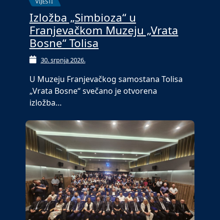
VIJESTI
Izložba „Simbioza“ u
Franjevačkom Muzeju „Vrata
Bosne“ Tolisa
30. srpnja 2026.
U Muzeju Franjevačkog samostana Tolisa
„Vrata Bosne“ svečano je otvorena
izložba…