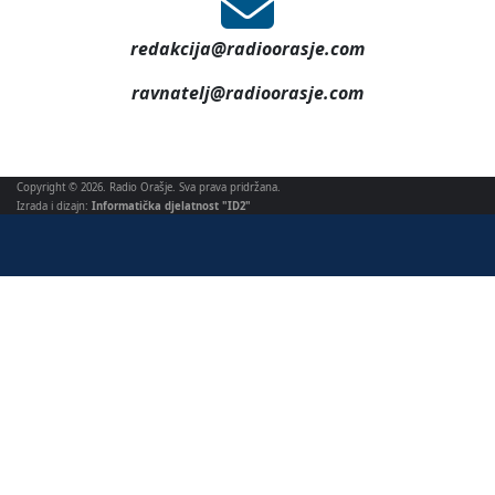
redakcija@radioorasje.com
ravnatelj@radioorasje.com
Copyright © 2026. Radio Orašje. Sva prava pridržana.
Izrada i dizajn:
Informatička djelatnost "ID2"