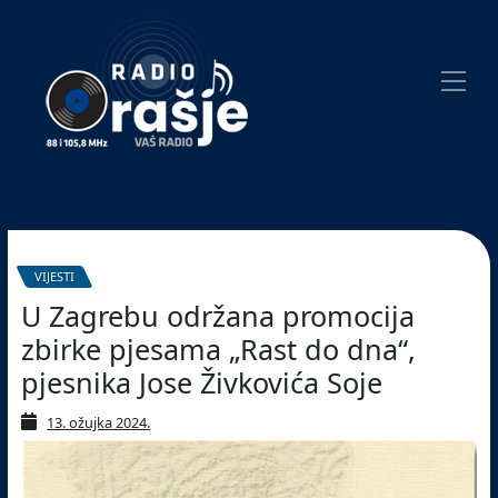
Welcome
to
our
website!
Pretraživanje
VIJESTI
U Zagrebu održana promocija
zbirke pjesama „Rast do dna“,
pjesnika Jose Živkovića Soje
13. ožujka 2024.