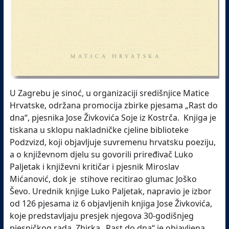
U Zagrebu je sinoć, u organizaciji središnjice Matice
Hrvatske, održana promocija zbirke pjesama „Rast do
dna“, pjesnika Jose Živkovića Soje iz Kostrča. Knjiga je
tiskana u sklopu nakladničke cjeline biblioteke
Podzvizd, koji objavljuje suvremenu hrvatsku poeziju,
a o književnom djelu su govorili priređivač Luko
Paljetak i književni kritičar i pjesnik Miroslav
Mićanović, dok je stihove recitirao glumac Joško
Ševo. Urednik knjige Luko Paljetak, napravio je izbor
od 126 pjesama iz 6 objavljenih knjiga Jose Živkovića,
koje predstavljaju presjek njegova 30-godišnjeg
pjesničkog rada. Zbirka „Rast do dna“ je objavljena