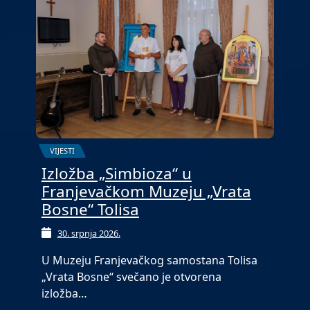
VIJESTI
Izložba „Simbioza“ u
Franjevačkom Muzeju „Vrata
Bosne“ Tolisa
30. srpnja 2026.
U Muzeju Franjevačkog samostana Tolisa
„Vrata Bosne“ svečano je otvorena
izložba…