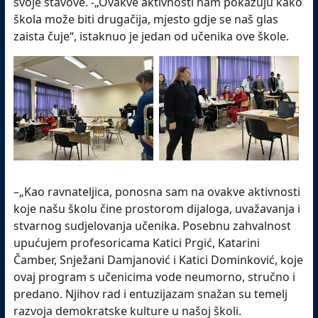
svoje stavove. -„Ovakve aktivnosti nam pokazuju kako
škola može biti drugačija, mjesto gdje se naš glas
zaista čuje“, istaknuo je jedan od učenika ove škole.
–„Kao ravnateljica, ponosna sam na ovakve aktivnosti
koje našu školu čine prostorom dijaloga, uvažavanja i
stvarnog sudjelovanja učenika. Posebnu zahvalnost
upućujem profesoricama Katici Prgić, Katarini
Čamber, Snježani Damjanović i Katici Dominković, koje
ovaj program s učenicima vode neumorno, stručno i
predano. Njihov rad i entuzijazam snažan su temelj
razvoja demokratske kulture u našoj školi.