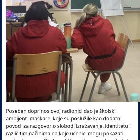
Poseban doprinos ovoj radionici dao je školski
ambijent- maškare, koje su poslužile kao dodatni
povod za razgovor o slobodi izražavanja, identitetu i
različitim načinima na koje učenici mogu pokazati