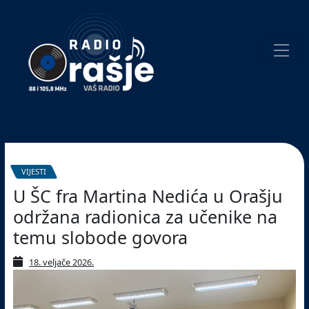
Welcome
to
our
website!
Pretraživanje
VIJESTI
U ŠC fra Martina Nedića u Orašju
održana radionica za učenike na
temu slobode govora
18. veljače 2026.