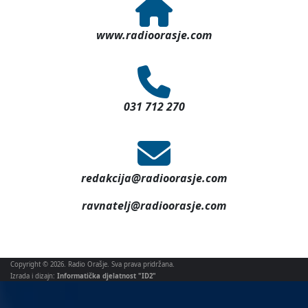
www.radioorasje.com
031 712 270
redakcija@radioorasje.com
ravnatelj@radioorasje.com
Copyright © 2026. Radio Orašje. Sva prava pridržana.
Izrada i dizajn:
Informatička djelatnost "ID2"