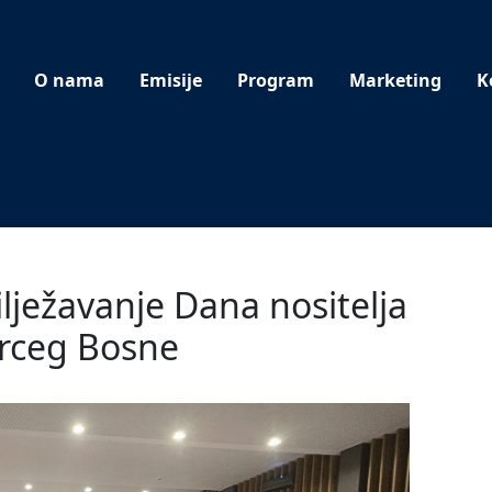
O nama
Emisije
Program
Marketing
K
ilježavanje Dana nositelja
erceg Bosne