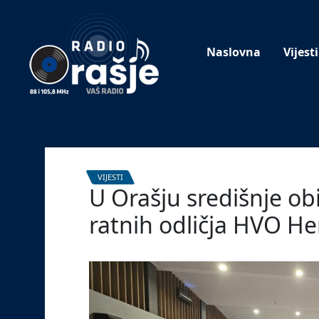
Welcome
to
our
Naslovna
Vijesti
website!
VIJESTI
U Orašju središnje ob
ratnih odličja HVO H
29. kolovoza 2025.