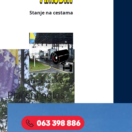
Stanje na cestama
Stanje na GP Orašje
Plaćeni oglas