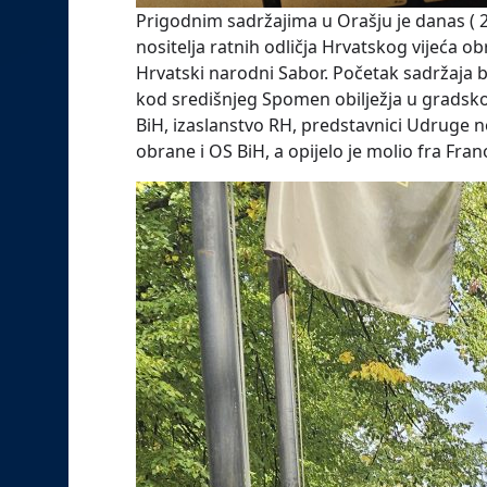
Prigodnim sadržajima u Orašju je danas ( 2
nositelja ratnih odličja Hrvatskog vijeća o
Hrvatski narodni Sabor. Početak sadržaja bi
kod središnjeg Spomen obilježja u gradsko
BiH, izaslanstvo RH, predstavnici Udruge no
obrane i OS BiH, a opijelo je molio fra Fran