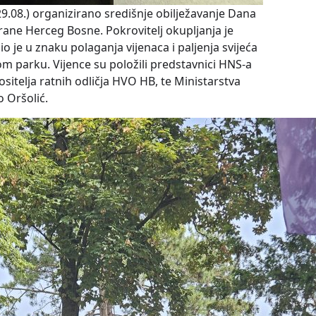
9.08.) organizirano središnje obilježavanje Dana
brane Herceg Bosne. Pokrovitelj okupljanja je
o je u znaku polaganja vijenaca i paljenja svijeća
m parku. Vijence su položili predstavnici HNS-a
sitelja ratnih odličja HVO HB, te Ministarstva
o Oršolić.