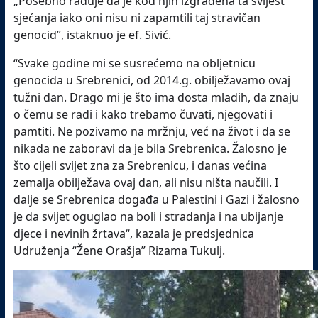
„Posebno raduje da je kod njih izgrađena ta svijest
sjećanja iako oni nisu ni zapamtili taj stravičan
genocid”, istaknuo je ef. Sivić.
“Svake godine mi se susrećemo na obljetnicu
genocida u Srebrenici, od 2014.g. obilježavamo ovaj
tužni dan. Drago mi je što ima dosta mladih, da znaju
o čemu se radi i kako trebamo čuvati, njegovati i
pamtiti. Ne pozivamo na mržnju, već na život i da se
nikada ne zaboravi da je bila Srebrenica. Žalosno je
što cijeli svijet zna za Srebrenicu, i danas većina
zemalja obilježava ovaj dan, ali nisu ništa naučili. I
dalje se Srebrenica događa u Palestini i Gazi i žalosno
je da svijet oguglao na boli i stradanja i na ubijanje
djece i nevinih žrtava“, kazala je predsjednica
Udruženja “Žene Orašja” Rizama Tukulj.