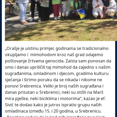
„Orašje je uistinu primjer, godinama se tradicionalno
okupljamo i mimohodom kroz naš grad odajemo
poštovanje žrtvama genocida. Zaista sam ponosan da
smo i danas upriličili taj mimohod da zajedno s našim
sugrađanima, omladinom i djecom, gradimo kulturu
sjećanja i širimo poruku da se nikada i nikome ne
ponovi Srebrenica. Veliki je broj naših sugrađana i
danas prisutan u Srebrenici, neki su otišli na Marš
mira pješke, neki biciklima i motorima“, kazao je ef.
Sivić te dodao kako je jutros ispratio grupu naših
omladinaca između 15. i 20 godina, u Srebrenicu.