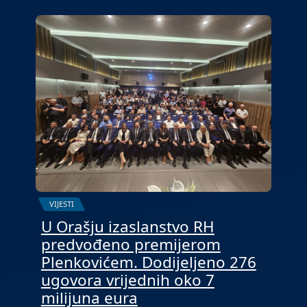
VIJESTI
U Orašju izaslanstvo RH
predvođeno premijerom
Plenkovićem. Dodijeljeno 276
ugovora vrijednih oko 7
milijuna eura