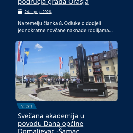
područja grada Orašja
24. srpnja 2026.
Na temelju članka 8. Odluke o dodjeli
jednokratne novčane naknade rodiljama…
VIJESTI
Svečana akademija u
povodu Dana općine
Domaljevac -Šamac