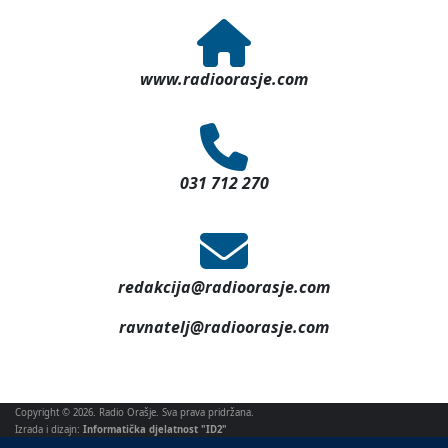
www.radioorasje.com
031 712 270
redakcija@radioorasje.com
ravnatelj@radioorasje.com
Copyright © 2026. Radio Orašje. Sva prava pridržana.
Izrada i dizajn:
Informatička djelatnost "ID2"