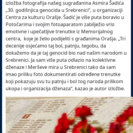
izložba fotografija našeg sugrađanina Asmira Šadića
„30. godišnjica genocida u Srebrenici“, u organizaciji
Centra za kulturu Orašje. Šadić je više puta boravio u
Potočarima i svojim fotoaparatom zabilježio vrlo
emotivne i upečatljive trenutke iz Memorijalnog
centra, koje je želio podijeliti s građanima Orašja. „Tri
decenije osjećamo taj bol, patnju, tegobu, da
dokažemo da je taj genocid bio nad našim narodom u
Srebrenici. Ja sam više puta odlazio na kolektivne
dženaze i Merševe mira u Srebrenici tako da sam
imao priliku foto dokumentirati određene trenutke
koji pokazuju svu tu patnju i bol tog naroda prilikom
ukopa i organizacija dženaza“, kazao je autor izložbe.