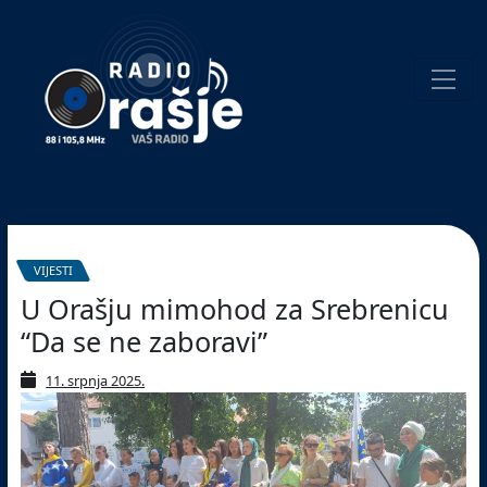
Welcome
to
our
website!
Pretraživanje
VIJESTI
U Orašju mimohod za Srebrenicu
“Da se ne zaboravi”
11. srpnja 2025.