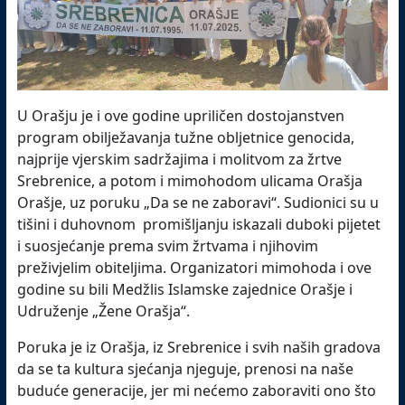
U Orašju je i ove godine upriličen dostojanstven
program obilježavanja tužne obljetnice genocida,
najprije vjerskim sadržajima i molitvom za žrtve
Srebrenice, a potom i mimohodom ulicama Orašja
Orašje, uz poruku „Da se ne zaboravi“. Sudionici su u
tišini i duhovnom promišljanju iskazali duboki pijetet
i suosjećanje prema svim žrtvama i njihovim
preživjelim obiteljima. Organizatori mimohoda i ove
godine su bili Medžlis Islamske zajednice Orašje i
Udruženje „Žene Orašja“.
Poruka je iz Orašja, iz Srebrenice i svih naših gradova
da se ta kultura sjećanja njeguje, prenosi na naše
buduće generacije, jer mi nećemo zaboraviti ono što