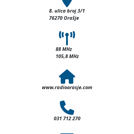
8. ulica broj 3/1
76270 Orašje
88 MHz
105,8 MHz
www.radioorasje.com
031 712 270