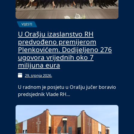
VIJESTI
U Orašju izaslanstvo RH
predvođeno premijerom
Plenkovićem. Dodijeljeno 276
ugovora vrijednih oko 7
milijuna eura
29. srpnja 2026.
U radnom je posjetu u Orašju jučer boravio
predsjednik Vlade RH…