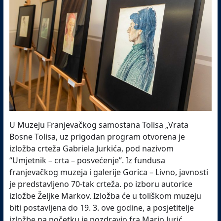
U Muzeju Franjevačkog samostana Tolisa „Vrata
Bosne Tolisa, uz prigodan program otvorena je
izložba crteža Gabriela Jurkića, pod nazivom
“Umjetnik – crta – posvećenje”. Iz fundusa
franjevačkog muzeja i galerije Gorica – Livno, javnosti
je predstavljeno 70-tak crteža.
po izboru autorice
izložbe Željke Markov.
Izložba će u toliškom muzeju
biti postavljena do 19. 3. ove godine, a posjetitelje
izložbe na početku je pozdravio fra Mario Jurić,