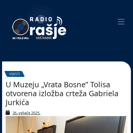
Welcome
to
our
website!
Pretraživanje
VIJESTI
U Muzeju „Vrata Bosne” Tolisa
otvorena izložba crteža Gabriela
Jurkića
26. veljače 2025.