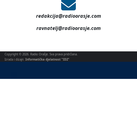
redakcija@radioorasje.com
ravnatelj@radioorasje.com
Copyright © 2026. Radio Orašje. Sva prava pridržana.
Izrada i dizajn:
Informatička djelatnost "ID2"