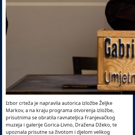
Izbor crteža je napravila autorica izložbe Željke
Markov, a na kraju programa otvorenja izložbe,
prisutnima se obratila ravnateljica Franjevačkog
muzeja i galerije Gorica-Livno, Dražena Džeko, te
upoznala prisutne sa životom i djelom velikog