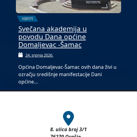
VIJESTI
Svečana akademija u
povodu Dana općine
Domaljevac -Šamac
24. srpnja 2026.
Općina Domaljevac-Šamac ovih dana živi u
ozračju središnje manifestacije Dani
općine…
8. ulica broj 3/1
76270 Orašje