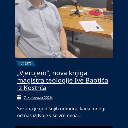
VIJESTI
„Vjerujem“, nova knjiga
magistra teologije Ive Baotića
iz Kostrča
7. kolovoza 2026.
Sezona je godišnjih odmora, kada mnogi
od nas izdvoje više vremena…