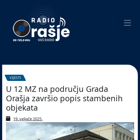
Welcome
to
our
website!
Pretraživanje
VIJESTI
U 12 MZ na području Grada
Orašja završio popis stambenih
objekata
19. veljače 2025.