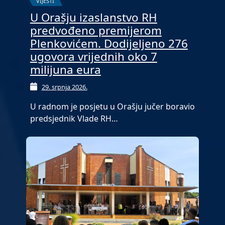
VIJESTI
U Orašju izaslanstvo RH
predvođeno premijerom
Plenkovićem. Dodijeljeno 276
ugovora vrijednih oko 7
milijuna eura
29. srpnja 2026.
U radnom je posjetu u Orašju jučer boravio
predsjednik Vlade RH…