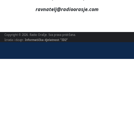
ravnatelj@radioorasje.com
Copyright © 2026. Radio Orašje. Sva prava pridržana.
Izrada i dizajn:
Informatička djelatnost "ID2"