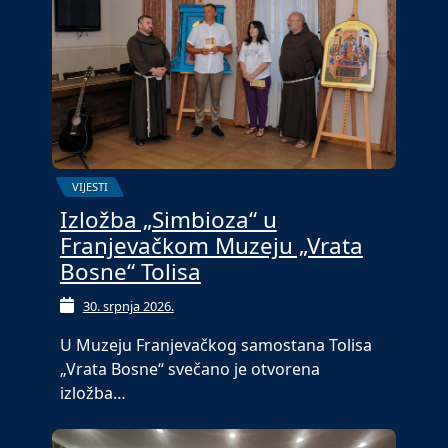
VIJESTI
Izložba „Simbioza“ u
Franjevačkom Muzeju „Vrata
Bosne“ Tolisa
30. srpnja 2026.
U Muzeju Franjevačkog samostana Tolisa
„Vrata Bosne“ svečano je otvorena
izložba…