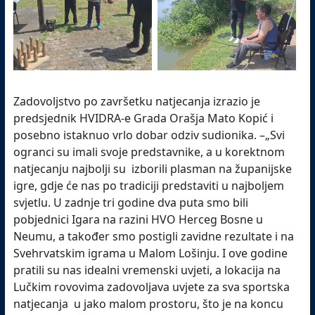
Zadovoljstvo po završetku natjecanja izrazio je
predsjednik HVIDRA-e Grada Orašja Mato Kopić i
posebno istaknuo vrlo dobar odziv sudionika. –„Svi
ogranci su imali svoje predstavnike, a u korektnom
natjecanju najbolji su izborili plasman na županijske
igre, gdje će nas po tradiciji predstaviti u najboljem
svjetlu. U zadnje tri godine dva puta smo bili
pobjednici Igara na razini HVO Herceg Bosne u
Neumu, a također smo postigli zavidne rezultate i na
Svehrvatskim igrama u Malom Lošinju. I ove godine
pratili su nas idealni vremenski uvjeti, a lokacija na
Lučkim rovovima zadovoljava uvjete za sva sportska
natjecanja u jako malom prostoru, što je na koncu