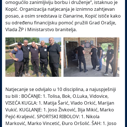
omogućilo zanimljiviju borbu i druženje“, istaknuo je
Kopić. Organizacija natjecanja je iznimno zahtjevan
posao, a osim sredstava iz članarine, Kopić ističe kako
su određenu financijsku pomoć pružili Grad Orašje,
Vlada ŽP i Ministarstvo branitelja.
Natjecanje se odvijalo u 10 disciplina, a najuspješniji
su bili : BOĆANJE: 1. Tolisa, Bok, O.Luka, Vidovice,
VISEĆA KUGLA: 1. Matija Šarić, Vlado Orkić, Marijan
Vukić. KUGLANJE: 1. Joso Živković, Ilija Mikić, Marko
Pejić-Kraljević. SPORTSKI RIBOLOV: 1. Nikola
Marković, Marko Vincetić, Đuro Oršolić. ŠAH: 1. Joso