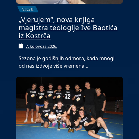
VIJESTI
„Vjerujem“, nova knjiga
magistra teologije Ive Baotića
iz Kostrča
7. kolovoza 2026.
Sezona je godišnjih odmora, kada mnogi
od nas izdvoje više vremena…