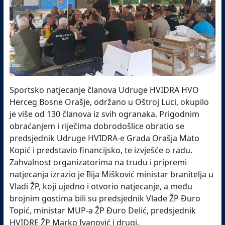
Sportsko natjecanje članova Udruge HVIDRA HVO
Herceg Bosne Orašje, održano u Oštroj Luci, okupilo
je više od 130 članova iz svih ogranaka. Prigodnim
obraćanjem i riječima dobrodošlice obratio se
predsjednik Udruge HVIDRA-e Grada Orašja Mato
Kopić i predstavio financijsko, te izvješće o radu.
Zahvalnost organizatorima na trudu i pripremi
natjecanja izrazio je Ilija Mišković ministar branitelja u
Vladi ŽP, koji ujedno i otvorio natjecanje, a među
brojnim gostima bili su predsjednik Vlade ŽP Đuro
Topić, ministar MUP-a ŽP Đuro Delić, predsjednik
HVIDRE ŽP Marko Ivanović i drugi.