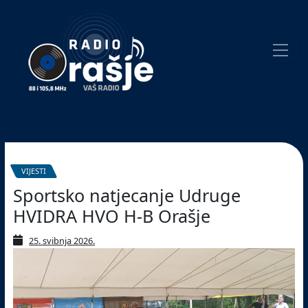
Welcome
to
our
website!
Pretraživanje
VIJESTI
Sportsko natjecanje Udruge
HVIDRA HVO H-B Orašje
25. svibnja 2026.