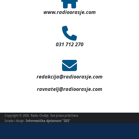
www.radioorasje.com
031 712 270
redakcija@radioorasje.com
ravnatelj@radioorasje.com
Copyright © 2026. Radio Orašje. Sva prava pridržana.
Izrada i dizajn:
Informatička djelatnost "ID2"