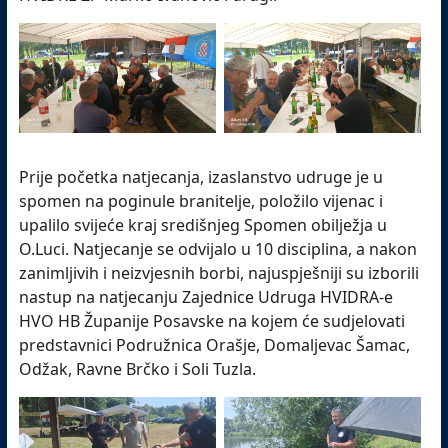
Prije početka natjecanja, izaslanstvo udruge je u
spomen na poginule branitelje, položilo vijenac i
upalilo svijeće kraj središnjeg Spomen obilježja u
O.Luci. Natjecanje se odvijalo u 10 disciplina, a nakon
zanimljivih i neizvjesnih borbi, najuspješniji su izborili
nastup na natjecanju Zajednice Udruga HVIDRA-e
HVO HB Županije Posavske na kojem će sudjelovati
predstavnici Podružnica Orašje, Domaljevac Šamac,
Odžak, Ravne Brčko i Soli Tuzla.