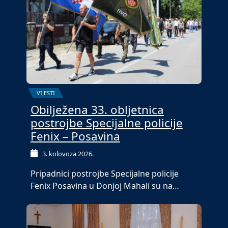
VIJESTI
Obilježena 33. obljetnica
postrojbe Specijalne policije
Fenix – Posavina
3. kolovoza 2026.
Pripadnici postrojbe Specijalne policije
Fenix Posavina u Donjoj Mahali su na…