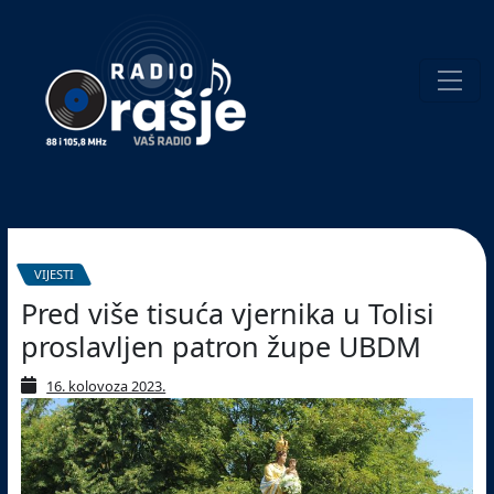
Welcome
to
our
website!
Pretraživanje
VIJESTI
Pred više tisuća vjernika u Tolisi
proslavljen patron župe UBDM
16. kolovoza 2023.