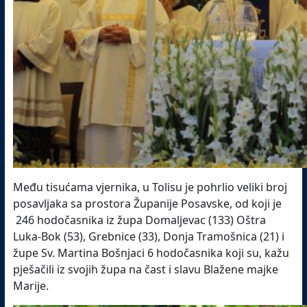
Među tisućama vjernika, u Tolisu je pohrlio veliki broj
posavljaka sa prostora Županije Posavske, od koji je
246 hodočasnika iz župa Domaljevac (133) Oštra
Luka-Bok (53), Grebnice (33), Donja Tramošnica (21) i
župe Sv. Martina Bošnjaci 6 hodočasnika koji su, kažu
pješačili iz svojih župa na čast i slavu Blažene majke
Marije.