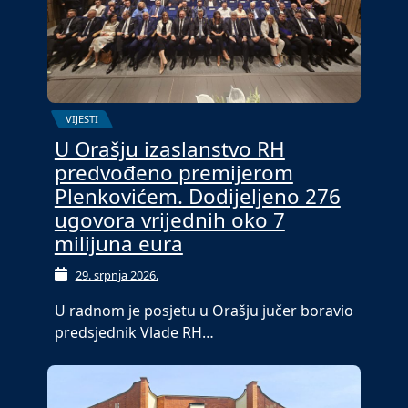
VIJESTI
U Orašju izaslanstvo RH
predvođeno premijerom
Plenkovićem. Dodijeljeno 276
ugovora vrijednih oko 7
milijuna eura
29. srpnja 2026.
U radnom je posjetu u Orašju jučer boravio
predsjednik Vlade RH…