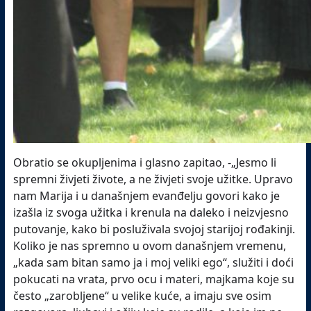
Obratio se okupljenima i glasno zapitao, -„Jesmo li
spremni živjeti živote, a ne živjeti svoje užitke. Upravo
nam Marija i u današnjem evanđelju govori kako je
izašla iz svoga užitka i krenula na daleko i neizvjesno
putovanje, kako bi posluživala svojoj starijoj rođakinji.
Koliko je nas spremno u ovom današnjem vremenu,
„kada sam bitan samo ja i moj veliki ego“, služiti i doći
pokucati na vrata, prvo ocu i materi, majkama koje su
često „zarobljene“ u velike kuće, a imaju sve osim