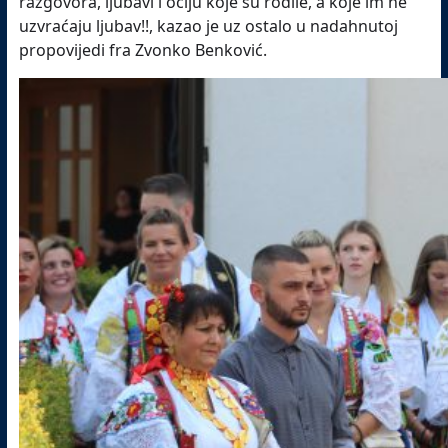
razgovora, ljubavi i očiju koje su rodile, a koje im ne
uzvraćaju ljubav!!, kazao je uz ostalo u nadahnutoj
propovijedi fra Zvonko Benković.