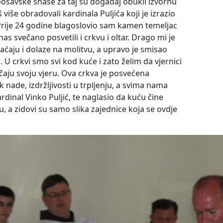
 posavske snaše za taj su događaj obukli izvornu
 više obradovali kardinala Puljića koji je izrazio
„Prije 24 godine blagoslovio sam kamen temeljac
nas svečano posvetili i crkvu i oltar. Drago mi je
hvaćaju i dolaze na molitvu, a upravo je smisao
 U crkvi smo svi kod kuće i zato želim da vjernici
čaju svoju vjeru. Ova crkva je posvećena
k nade, izdržljivosti u trpljenju, a svima nama
ardinal Vinko Puljić, te naglasio da kuću čine
ju, a zidovi su samo slika zajednice koja se ovdje