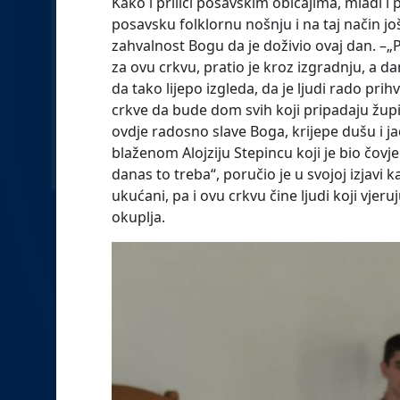
Kako i priliči posavskim običajima, mladi i
posavsku folklornu nošnju i na taj način još
zahvalnost Bogu da je doživio ovaj dan. –
za ovu crkvu, pratio je kroz izgradnju, a da
da tako lijepo izgleda, da je ljudi rado pri
crkve da bude dom svih koji pripadaju župi.
ovdje radosno slave Boga, krijepe dušu i ja
blaženom Alojziju Stepincu koji je bio čovje
danas to treba“, poručio je u svojoj izjavi k
ukućani, pa i ovu crkvu čine ljudi koji vjeru
okuplja.