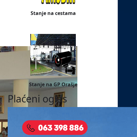
Stanje na cestama
Stanje na GP Orašje
Plaćeni oglas