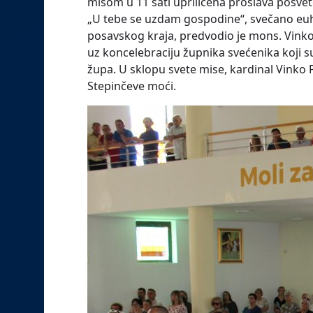
misom u 11 sati upriličena proslava posve
„U tebe se uzdam gospodine“, svečano euhar
posavskog kraja, predvodio je mons. Vinko
uz koncelebraciju župnika svećenika koji su 
župa. U sklopu svete mise, kardinal Vinko P
Stepinčeve moći.