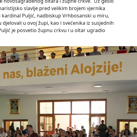
te novosagrađenog oltara i župne crkve. Uz geslo
istijsko slavlje pred velikim brojem vjernika
 kardinal Puljić, nadbiskup Vrhbosanski u miru,
djelovali u ovoj župi, kao i svećenika iz susjednih
uljić je posvetio župnu crkvu i u oltar ugradio