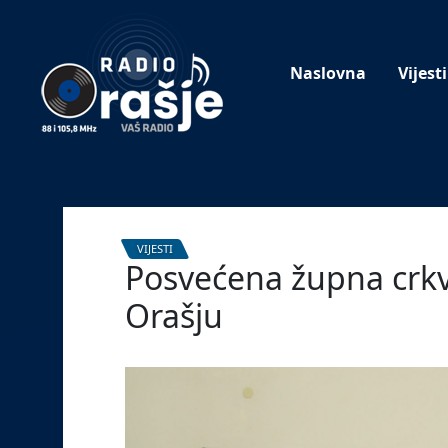
Welcome
to
our
Naslovna
Vijesti
website!
VIJESTI
Posvećena župna crkva
Orašju
9. lipnja 2022.