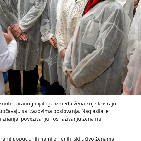
kontinuiranog dijaloga između žena koje kreiraju
uočavaju sa izazovima poslovanja. Naglasila je
znanja, povezivanju i osnaživanju žena na
grami poput onih namijenjenih isključivo ženama