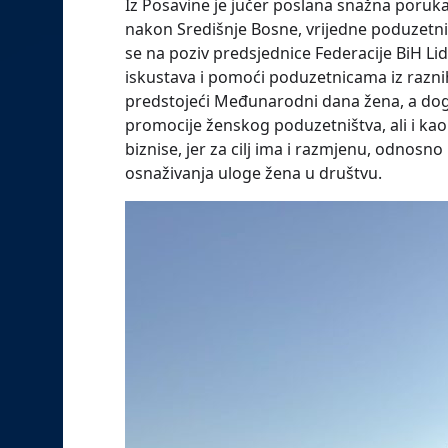
Iz Posavine je jučer poslana snažna poru
nakon Središnje Bosne, vrijedne poduzetnic
se na poziv predsjednice Federacije BiH Li
iskustava i pomoći poduzetnicama iz raznih
predstojeći Međunarodni dana žena, a dog
promocije ženskog poduzetništva, ali i k
biznise, jer za cilj ima i razmjenu, odnosn
osnaživanja uloge žena u društvu.