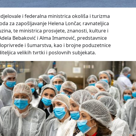
jelovale i federalna ministrica okoliša i turizma
oda za zapošljavanje Helena Lončar, ravnateljica
a, te ministrica prosvjete, znanosti, kulture i
i Adela Bebaković i Alma Imamović, predstavnice
doprivrede i šumarstva, kao i brojne poduzetnice
teljica velikih tvrtki i poslovnih subjekata.