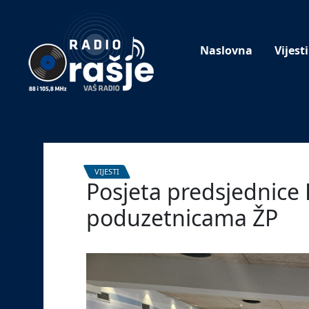
Welcome
to
our
Naslovna
Vijesti
website!
VIJESTI
Posjeta predsjednice 
poduzetnicama ŽP
7. ožujka 2025.