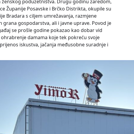
ka ženskog poduzetništva. Drugu godinu zaredom,
e Županije Posavske i Brčko Distrikta, okupile su
dije Bradara s ciljem umrežavanja, razmjene
 grana gospodarstva, ali i javne uprave. Povod je
ađaj se prošle godine pokazao kao dobar vid
ao ohrabrenje damama koje tek pokreću svoje
o prijenos iskustva, jačanja međusobne suradnje i