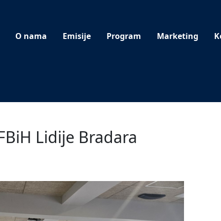
O nama
Emisije
Program
Marketing
K
FBiH Lidije Bradara