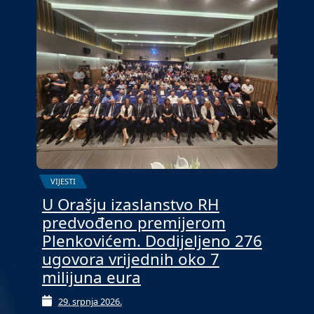
VIJESTI
U Orašju izaslanstvo RH
predvođeno premijerom
Plenkovićem. Dodijeljeno 276
ugovora vrijednih oko 7
milijuna eura
29. srpnja 2026.