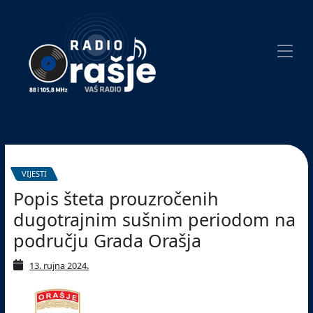
Welcome
to
our
website!
Pretraživanje
VIJESTI
Popis šteta prouzročenih
dugotrajnim sušnim periodom na
području Grada Orašja
13. rujna 2024.