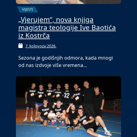
VIJESTI
„Vjerujem“, nova knjiga
magistra teologije Ive Baotića
iz Kostrča
7. kolovoza 2026.
Sezona je godišnjih odmora, kada mnogi
od nas izdvoje više vremena…