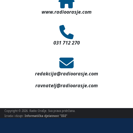
www.radioorasje.com
031 712 270
redakcija@radioorasje.com
ravnatelj@radioorasje.com
Copyright © 2026. Radio Orašje. Sva prava pridržana.
Izrada i dizajn:
Informatička djelatnost "ID2"