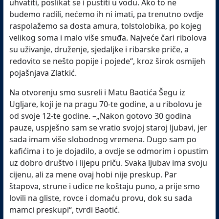
uhvatiti, poslikat se i pustiti u vodu. Ako to ne
budemo radili, nećemo ih ni imati, pa trenutno ovdje
raspolažemo sa dosta amura, tolstolobika, po kojeg
velikog soma i malo više smuđa. Najveće čari ribolova
su uživanje, druženje, sjedaljke i ribarske priče, a
redovito se nešto popije i pojede“, kroz širok osmijeh
pojašnjava Zlatkić.
Na otvorenju smo susreli i Matu Baotića Šegu iz
Ugljare, koji je na pragu 70-te godine, a u ribolovu je
od svoje 12-te godine. –„Nakon gotovo 30 godina
pauze, uspješno sam se vratio svojoj staroj ljubavi, jer
sada imam više slobodnog vremena. Dugo sam po
kafićima i to je dojadilo, a ovdje se odmorim i opustim
uz dobro društvo i lijepu priču. Svaka ljubav ima svoju
cijenu, ali za mene ovaj hobi nije preskup. Par
štapova, strune i udice ne koštaju puno, a prije smo
lovili na gliste, rovce i domaću provu, dok su sada
mamci preskupi“, tvrdi Baotić.