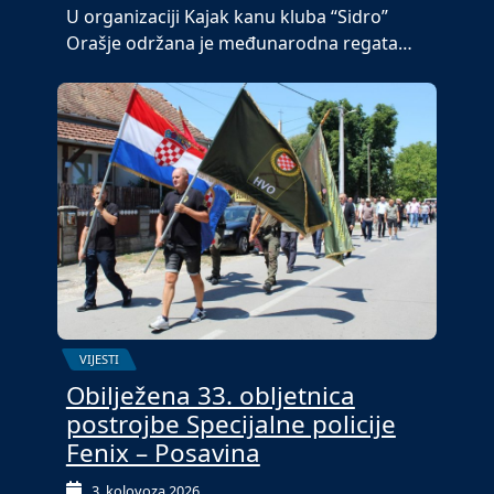
U organizaciji Kajak kanu kluba “Sidro”
Orašje održana je međunarodna regata…
VIJESTI
Obilježena 33. obljetnica
postrojbe Specijalne policije
Fenix – Posavina
3. kolovoza 2026.