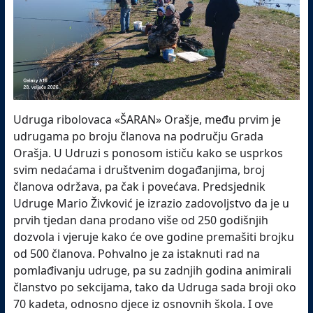
Udruga ribolovaca «ŠARAN» Orašje, među prvim je
udrugama po broju članova na području Grada
Orašja. U Udruzi s ponosom ističu kako se usprkos
svim nedaćama i društvenim događanjima, broj
članova održava, pa čak i povećava. Predsjednik
Udruge Mario Živković je izrazio zadovoljstvo da je u
prvih tjedan dana prodano više od 250 godišnjih
dozvola i vjeruje kako će ove godine premašiti brojku
od 500 članova. Pohvalno je za istaknuti rad na
pomlađivanju udruge, pa su zadnjih godina animirali
članstvo po sekcijama, tako da Udruga sada broji oko
70 kadeta, odnosno djece iz osnovnih škola. I ove