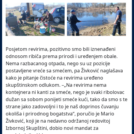
Posjetom revirima, pozitivno smo bili iznenađeni
odnosom ribiča prema prirodi i uređenjem obale.
Nema razbacanog otpada, nego su uz pozicije
postavljene vreće sa smećem, pa Živković naglašava
kako je pitanje čistoće na revirima uređeno
skupštinskom odlukom. –„Na revirima nema
kontejnera ni kanti za smeće, nego je svaki ribolovac
dužan sa sobom ponijeti smeće kući, tako da smo s te
strane jako zadovoljni i to je naš doprinos čuvanju
okoliša i prirodnog bogatstva“, poručio je Mario
Živković, koji je na nedavno održanoj redovitoj
Izbornoj Skupštini, dobio novi mandat za