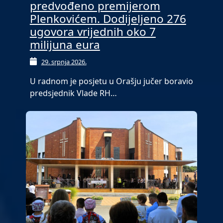
predvođeno premijerom
Plenkovićem. Dodijeljeno 276
ugovora vrijednih oko 7
milijuna eura
29. srpnja 2026.
U radnom je posjetu u Orašju jučer boravio
predsjednik Vlade RH…