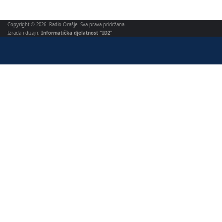
Copyright © 2026. Radio Orašje. Sva prava pridržana.
Izrada i dizajn:
Informatička djelatnost "ID2"