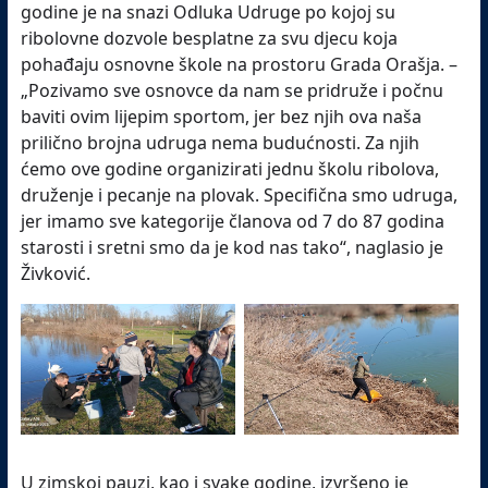
godine je na snazi Odluka Udruge po kojoj su
ribolovne dozvole besplatne za svu djecu koja
pohađaju osnovne škole na prostoru Grada Orašja. –
„Pozivamo sve osnovce da nam se pridruže i počnu
baviti ovim lijepim sportom, jer bez njih ova naša
prilično brojna udruga nema budućnosti. Za njih
ćemo ove godine organizirati jednu školu ribolova,
druženje i pecanje na plovak. Specifična smo udruga,
jer imamo sve kategorije članova od 7 do 87 godina
starosti i sretni smo da je kod nas tako“, naglasio je
Živković.
U zimskoj pauzi, kao i svake godine, izvršeno je