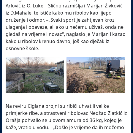
Arlović iz O. Luke. Slično razmišlja i Marijan Živković
iz D.Mahale, te ističe kako mu ribolov kao lijepo
druženje i odmor. –„Svaki sport je zahtjevan kroz
ulaganja i obaveze, ali ako u nečemu uživaš, onda ne
gledaš na vrijeme i novac“, naglasio je Marijan i kazao
kako u ribolov krenuo davno, još kao dječak iz
osnovne škole.
Na reviru Ciglana brojni su ribiči uhvatili velike
primjerke ribe, a strastveni ribolovac Nedžad Zlatkić iz
Orašja pohvalio se ulovom amura od 36 kg, kojeg je
kaže, vratio u vodu. –„Došlo je vrijeme da ih možemo