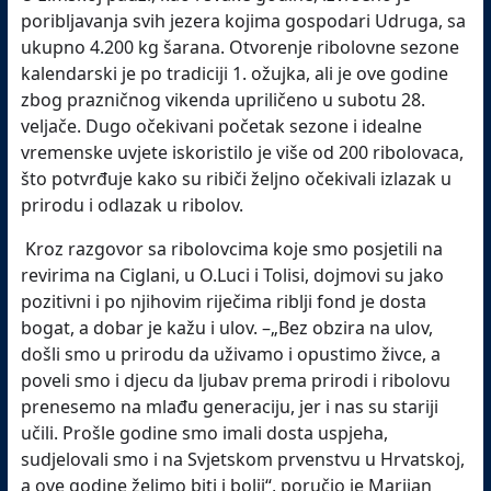
poribljavanja svih jezera kojima gospodari Udruga, sa
ukupno 4.200 kg šarana. Otvorenje ribolovne sezone
kalendarski je po tradiciji 1. ožujka, ali je ove godine
zbog prazničnog vikenda upriličeno u subotu 28.
veljače. Dugo očekivani početak sezone i idealne
vremenske uvjete iskoristilo je više od 200 ribolovaca,
što potvrđuje kako su ribiči željno očekivali izlazak u
prirodu i odlazak u ribolov.
Kroz razgovor sa ribolovcima koje smo posjetili na
revirima na Ciglani, u O.Luci i Tolisi, dojmovi su jako
pozitivni i po njihovim riječima riblji fond je dosta
bogat, a dobar je kažu i ulov. –„Bez obzira na ulov,
došli smo u prirodu da uživamo i opustimo živce, a
poveli smo i djecu da ljubav prema prirodi i ribolovu
prenesemo na mlađu generaciju, jer i nas su stariji
učili. Prošle godine smo imali dosta uspjeha,
sudjelovali smo i na Svjetskom prvenstvu u Hrvatskoj,
a ove godine želimo biti i bolji“, poručio je Marijan